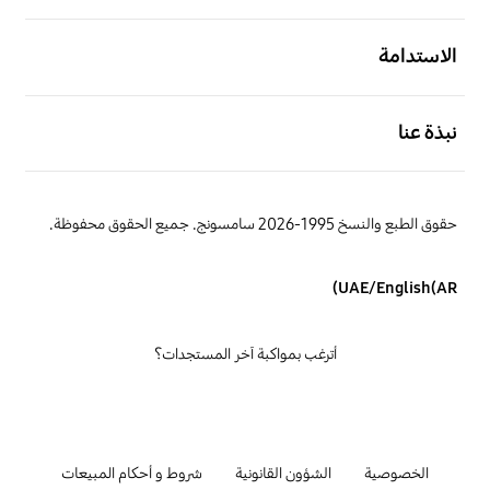
افتح
الاستدامة
افتح
نبذة عنا
حقوق الطبع والنسخ 1995-2026 سامسونج. جميع الحقوق محفوظة.
UAE/English(AR)
أترغب بمواكبة آخر المستجدات؟
الخصوصية
الشؤون القانونية
شروط و أحكام المبيعات