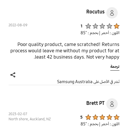
Rocutus
Product Ratings :
2022-08-09
1
اللون : أحمر
| بحجم : "85
Poor quality product, came scratched! Returns
process would leave me without my product for at
least 42 business days. Not very happy.
ترجمة
share
نُشر في الأصل على Samsung Australia
Brett PT
2023-02-07
Product Ratings :
5
North shore, Auckland, NZ
اللون : أحمر
| بحجم : "85