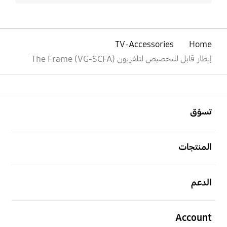
TV-Accessories
Home
إيطار قابل للتخصيص لتلفزيون The Frame (VG-SCFA)
افتح
Footer Navigation
تسوّق
افتح
المنتجات
افتح
الدعم
افتح
Account