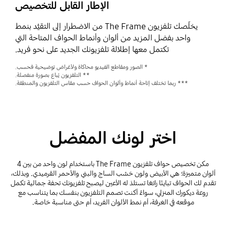
الإطار القابل للتخصيص
يخلّصك تلفزيون The Frame من الاضطرار إلى التقيُّد بنمط
واحد بفضل المزيد من ألوان وأنماط الحواف المتاحة التي
تكتمل معها إطلالة تلفزيونك الجديد على نحو فريد.
* الصور ومقاطع الفيديو محاكاة ولأغراض توضيحية فحسب.
** التلفزيون يُباع بصورة منفصلة.
*** ربما تختلف إتاحة أنماط وألوان الحواف حسب مقاس التلفزيون والمنطقة.
اختر لونك المفضل
مكن تخصيص حواف تلفزيون The Frame باستخدام لون واحد من بين 4
ألوان متميزة؛ هي الأبيض ولون خشب الساج والبني والأحمر القرميدي. وبذلك،
تقدم لك الحواف تباينًا رائعًا تستلذ له الأعين ليصبح تلفزيونك تحفة جمالية تكمل
روعة ديكورك المنزلي، سواءٌ أكنت تصمم التلفزيون بنفسك بما يتناسب مع
موقعه في الغرفة، أم نمط الألوان الفريد، أم حتى مناسبة خاصة.