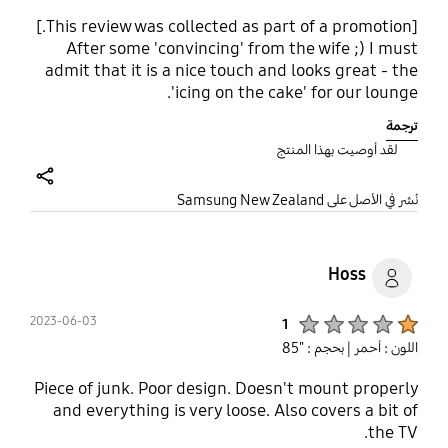
[This review was collected as part of a promotion.]
After some 'convincing' from the wife ;) I must
admit that it is a nice touch and looks great - the
'icing on the cake' for our lounge.
ترجمة
لقد أوصيت بهذا المنتج
share
نُشر في الأصل على Samsung New Zealand
Hoss
Product Ratings :
2023-06-03
1
اللون : أحمر
| بحجم : "85
Piece of junk. Poor design. Doesn't mount properly
and everything is very loose. Also covers a bit of
the TV.