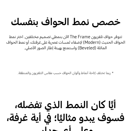
خصص نمط الحواف بنفسك
تتوفر حواف تلفزيون The Frame الآن بنمطي تصميم مختلفين. اختر نمط
الحواف الحديث (Modern) لإضفاء لمسات عصرية على غرفتك، أو نمط الحواف
المائلة (Beveled) واستمتع بهيئة إطار الصور الأصلي.
* ربما تختلف إتاحة أنماط وألوان الحواف حسب مقاس التلفزيون والمنطقة.
أيًّا كان النمط الذي تفضله،
فسوف يبدو مثاليًّا؛ في أية غرفة،
وعلى أي جدار.