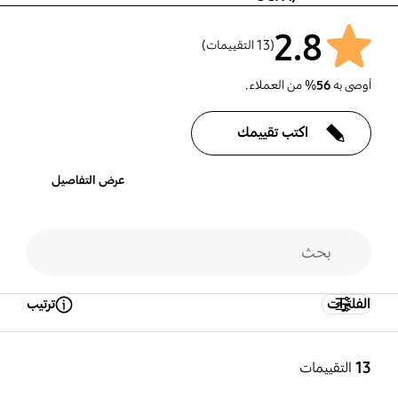
2.8
(13 التقييمات)
أوصى به
56
% من العملاء.
اكتب تقييمك
عرض التفاصيل
الفلترات
ترتيب
Open Tooltip Layer
13
التقييمات