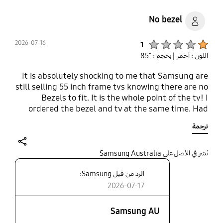
No bezel
Product Ratings :
2026-07-16
1
اللون : أحمر
| بحجم : "85
It is absolutely shocking to me that Samsung are
still selling 55 inch frame tvs knowing there are no
Bezels to fit. It is the whole point of the tv! I
ordered the bezel and tv at the same time. Had
the tv installed while I was waiting on a delayed
ترجمة
bezel only to then be told they were discontinued.
I could have bought a much cheaper tv for the
effect it now has on my wall.
share
نُشر في الأصل على Samsung Australia
الرد من قبل Samsung:
2026-07-17
Samsung AU