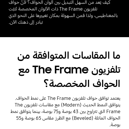
كيف يُعد من السهل التبديل بين ألوان الحواف؟ لأنَّ حواف
تلفزيون The Frame ذات الألوان المخصصة تُثبَّت
بالمغناطيس، ولذا فمن السهولة بمكان تغييرها على النحو الذي
تبادر إلى ذهنك الآن.
ما المقاسات المتوافقة من
تلفزيون The Frame مع
الحواف المخصصة؟
يعتمد توافق حواف تلفزيون The Frame على نمط الحواف.
يتوافق النمط الحديث (Modern) مع مقاسات تلفزيون The
Frame التي تتراوح بين 43 بوصة و75 بوصة، بينما يتوافق نمط
الحواف المائلة (Beveled) مع الطُرز مقاس 65 بوصة و55
بوصة.