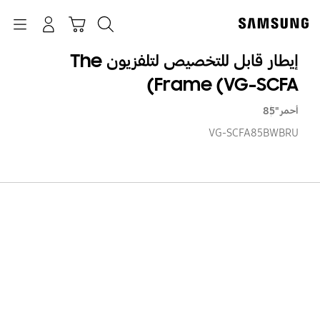
p
o
بحث
Navigation
سلة التسوق
تسجيل الدخول
t
إيطار قابل للتخصيص لتلفزيون The
Frame (VG-SCFA)
أحمر
"85
VG-SCFA85BWBRU
إيطا
قاب
للت
لتلف
he