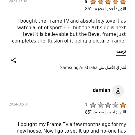
2023-12-12
5
اللون : أحمر
| بحجم : "85
I bought the Frame TV and absolutely love it as
watch a lot of sport EPL but the Art side is next
level it is believable but the Bevel frame just
completes the illusion of it being a picture frame!
Highly recommend. Used it on rotation wall mount
ترجمة
did not use clips just clipped on and used magnets
rotates and works like a charm. Love it simple but
looks stunning.
share
نُشر في الأصل على Samsung Australia
damien
Product Ratings :
2024-02-01
1
اللون : أحمر
| بحجم : "85
I bought my Frame TV a few months ago for my
new house. Now I go to set it up and no-one has