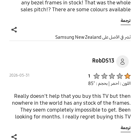
any bezel frames in stock! That was the whole
sales pitch!? There are some colours available
online, but if you want to see one in the flesh
ترجمة
before buying it, good luck.
share
نُشر في الأصل على Samsung New Zealand
RobDS13
Product Ratings :
2026-05-31
1
اللون : أحمر
| بحجم : "85
Really doesn't help that you buy this TV but then
nowhere in the world has any stock of the frames.
They seem completely impossible to get. Been
looking for months. I really regret buying this TV
and not being able to complete the look that they
ترجمة
sell you on.