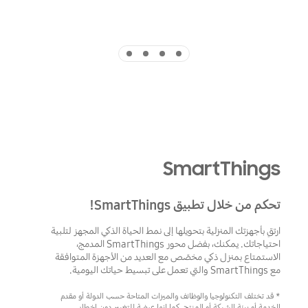
Indicator 4
Indicator 3
Indicator 2
Indicator 1
SmartThings
تحكم من خلال تطبيق SmartThings!
ارتقِ بأجهزتك المنزلية بتحويلها إلى نمط الحياة الذكي المجهز لتلبية
احتياجاتك. يمكنك، بفضل محور SmartThings المدمج،
الاستمتاع بمنزل ذكي مخصّص مع العديد من الأجهزة المتوافقة
مع SmartThings والتي تعمل على تبسيط حياتك اليومية.
* قد تختلف التكنولوجيا والوظائف والميزات المتاحة حسب الدولة أو مقدم
الخدمة أو بيئة الشبكة أو المنتج. كما إنها عرضة للتغيير دون إخطار.