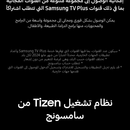
إمكانية الوصول إلى مجموعة متنوعة من القنوات المجانية
بما في ذلك قنوات Samsung TV Plus التي تتطلب اشتراكاً
يمكن الوصول بشكل فوري ومجاني إلى مجموعة واسعة من البرامج
والمحتويات، منها برامج الدراما، الطبيعة، والأطفال.
* سيكون عدد القنوات، بما فيها القنوات التي توفرها خدمة Samsung TV Plus وأعداد
تطبيقات الجهات الخارجية، محدثاً اعتباراً من شهر مايو 2024 لكل بلد.
* تختلف القنوات حسب البلد، وهي عُرضة للتغيير من دون إشعار.
* تتطلب حساب سامسونج.
* قد يلزم تنزيل التطبيقات والتسجيل للاشتراك وتسجيل الدخول للوصول إلى القنوات التي
تقدمها جهات خارجية.
نظام تشغيل Tizen من
سامسونج