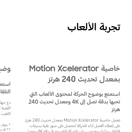
تجربة الألعاب
خاصية Motion Xcelerator
وضع Auto Game المُ
بمعدل تحديث 240 هرتز
استمت
التلقائ
استمتع بوضوح الحركة لمحتوى الألعاب التي
تحبها بدقة تصل إلى 4K ومعدل تحديث 240
اللعبة 
هرتز
اللعب ب
تعمل خاصية Motion Xcelerator بمعدل تحديث 240 هرتز
* يتوفر وضع Auto Game المُعزز بـ AI لب
على إعطاء أفضل أداء للحركة لتحصل على صور نقية بسرعات
** قد ي
فائقة. يمكنك مع تحسينات الحركة القصوى في دقة 4K بمعدل