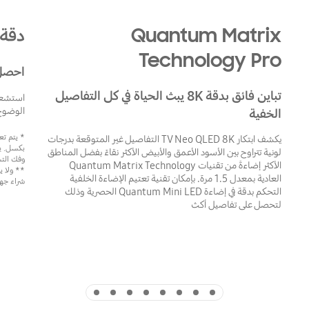
Quantum Matrix
دقة 8K فعل
Technology Pro
احصل على دقة
تباين فائق بدقة 8K يبث الحياة في كل التفاصيل
الوضوح 
الخفية
يكشف ابتكار TV Neo QLED 8K التفاصيل غير المتوقعة بدرجات
لونية تتراوح بين الأسود الأعمق والأبيض الأكثر نقاءً بفضل المناطق
وفك التش
الأكثر إضاءةَ من تقنيات Quantum Matrix Technology
** ولا ي
العادية بمعدل 1.5 مرة. بإمكان تقنية تعتيم الإضاءة الخلفية
شراء جها
التحكم بدقة في إضاءة Quantum Mini LED الحصرية وذلك
لتحصل على تفاصيل أكث
Indicator 8
Indicator 7
Indicator 6
Indicator 5
Indicator 4
Indicator 3
Indicator 2
Indicator 1