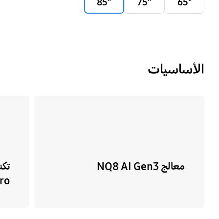
"85
"75
"65
الأساسيات
معالج NQ8 AI Gen3
ro