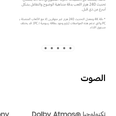
تحديث 240 هرتز اللعب بدقة متناهية الوضوح والتفاعل بشكل
أسرع من ذي قبل.
* دقة 4K ومعدل التحديث 240 هرتز غير متوفرين إلا مع الألعاب المتصلة بـ
PC والتي تدعم هذه المواصفات (يلزم وجود بطاقة رسومية لـ PC). قد يختلف
مستوى الأداء.
Indicator 5
Indicator 4
Indicator 3
Indicator 2
Indicator 1
الصوت
Playing video
تكنولوجيا Dolby Atmos®‎
ony