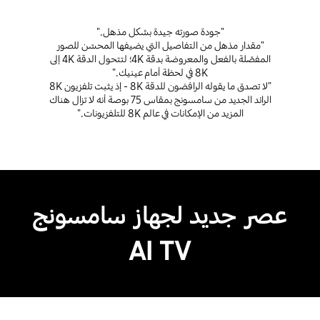
"جودة صورته جيدة بشكل مذهل."
"مقدار مذهل من التفاصيل التي يضيفها المحسّن للصور
المفصّلة بالفعل والمعروضة بدقة 4K؛ لتتحول الدقة 4K إلى
8K في لحظة أمام عينيك."
"لا تصدق ما يقوله الرافضون للدقة 8K - إذ يثبت تلفزيون 8K
الرائد الجديد من سامسونج بمقاس 75 بوصة أنه لا تزال هناك
المزيد من الإمكانات في عالم 8K للتلفزيونات."
عصر جديد لجهاز سامسونج
AI TV