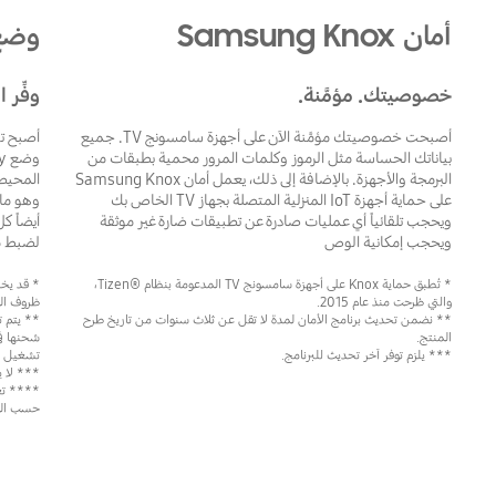
أمان Samsung Knox
وضع nergy
خصوصيتك. مؤمَّنة.
وفِّر 
أصبحت خصوصيتك مؤمَّنة الآن على أجهزة سامسونج TV. جميع
بياناتك الحساسة مثل الرموز وكلمات المرور محمية بطبقات من
البرمجة والأجهزة. بالإضافة إلى ذلك، يعمل أمان Samsung Knox
المحيط
على حماية أجهزة IoT المنزلية المتصلة بجهاز TV الخاص بك
وهو ما 
ويحجب تلقائياً أي عمليات صادرة عن تطبيقات ضارة غير موثقة
ويحجب إمكانية الوص
لضبط م
* تُطبق حماية Knox على أجهزة سامسونج TV المدعومة بنظام Tizen®‎،
* قد يخت
والتي طُرحت منذ عام 2015.
ظروف الم
** نضمن تحديث برنامج الأمان لمدة لا تقل عن ثلاث سنوات من تاريخ طرح
المنتج.
شحنها في
*** يلزم توفر آخر تحديث للبرنامج.
تشغيل وضع AI Energy أقل مقار
*** لا يعمل وضع y
**** تعت
حسب الم