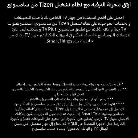
ارتق بتجربة الترفيه مع نظام تشغيل Tizen من سامسونج
احصل على أقصى استفادة من جهاز TV الخاص بك بأحدث التطبيقات
والخدمات الموجودة على نظام تشغيل Tizen من سامسونج. استمتع بقنوات
TV حية وآلاف الأفلام مع تطبيق سامسونج TV Plus و يمكنك أيضاً إدارة
أنشطتك اليومية مع خاصية التحكم في أجهزتك الذكية عبر جهاز TV وذلك من
خلال تطبيق SmartThings.
* قد يختلف المحتوى والخدمة حسب المنطقة وهما عرضة للتغيير بدون إخطار. 
** من الضروري الموافقة على الشروط والأحكام وسياسة الخصوصية الخاصة بالمحور 
الذكي قبل الاستخدام.
*** بعض أنواع المحتوى والخدمات تتطلب التسجيل والاشتراك.
**** (فيما عدا الصين، وتركيا، وإسرائيل) يلزم توفر حساب سامسونج للتمكن من 
الوصول إلى مجموعة خصائص نظام تشغيل Tizen من سامسونج كاملة، بما فيها 
خصائص وتطبيقات Smart TV. إذا اخترت عدم تسجيل الدخول، سيكون بإمكانك 
الاتصال بجهاز TV الأرضي (ينطبق على الأجهزة التي تحتوي على الموالفات فقط) والأجهزة 
الخارجية مثل الأجهزة المتصلة عبر HDMI. قد تحتاج إلى جهاز منفصل (على سبيل 
المثال PC أو الهاتف المحمول) لإنشاء حساب سامسونج. 
