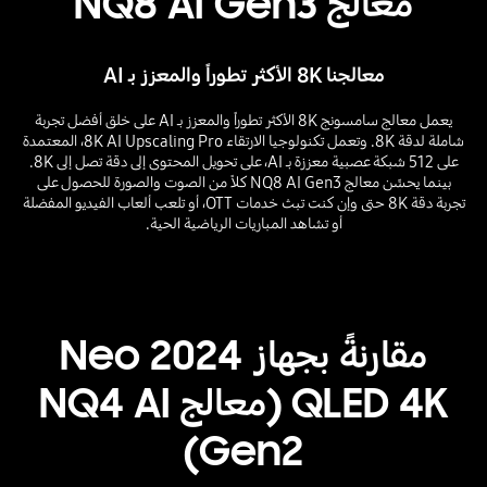
معالج NQ8 AI Gen3
معالجنا 8K الأكثر تطوراً والمعزز بـ AI
يعمل معالج سامسونج 8K الأكثر تطوراً والمعزز بـ AI على خلق أفضل تجربة
شاملة لدقة 8K. وتعمل تكنولوجيا الارتقاء 8K AI Upscaling Pro، المعتمدة
على 512 شبكة عصبية معززة بـ AI، على تحويل المحتوى إلى دقة تصل إلى 8K.
بينما يحسِّن معالج NQ8 AI Gen3 كلاً من الصوت والصورة للحصول على
تجربة دقة 8K حتى وإن كنت تبث خدمات OTT، أو تلعب ألعاب الفيديو المفضلة
أو تشاهد المباريات الرياضية الحية.
Playing video
مقارنةً بجهاز 2024 Neo
QLED 4K (معالج NQ4 AI
Gen2)