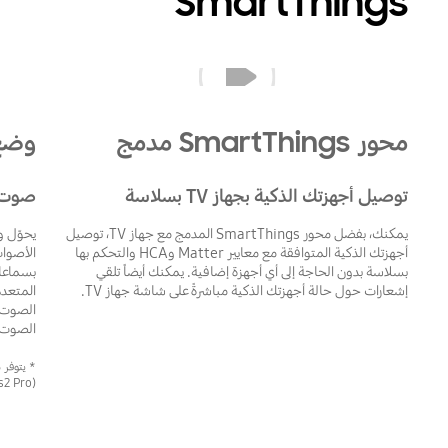
SmartThings
محور SmartThings مدمج
محور SmartThings مدمج
وضع 360 o
توصيل أجهزتك الذكية بجهاز TV بسلاسة
صوت مكاني 3D مع
يمكنك، بفضل محور SmartThings المدمج مع جهاز TV، توصيل
أجهزتك الذكية المتوافقة مع معايير Matter وHCA والتحكم بها
بسلاسة بدون الحاجة إلى أي أجهزة إضافية. يمكنك أيضاً تلقي
بسماعات
إشعارات حول حالة أجهزتك الذكية مباشرةً على شاشة جهاز TV.
المتعدد
الصوت 
2 Pro).