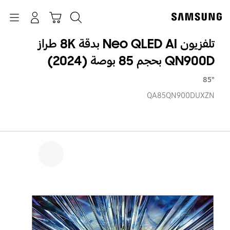
p
o
بحث
Navigation
سلة التسوق
تسجيل الدخول
t
تلفزيون Neo QLED AI بدقة 8K طراز
QN900D بحجم 85 بوصة (2024)
"85
QA85QN900DUXZN
تلفز
eo
ED
AI
بدق