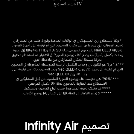
TV من سامسونج.
Playing video
* وفقاً لاستطلاع رأي المستهلكين في الولايات المتحدة وكوريا. طُلِب من المشاركين 
تحديد الفروقات التي شعروا بها عند مقارنة المحتوى الذي تم ترقيته على أجهزة تلفزيون 
Neo QLED 4K/8K بالمحتوى المرجعي بدقة SD وHD وFHD و4K و8K (في صورة 
وحدات بكسل رأسية) مع وضع "نقاء ووضوح الصورة" في الاعتبار. تم استخدام محتوى 
بحركة بسيطة لتمكين المشاركين من ملاحظة الفرق.
** "1.8 مرة" هو الفارق بين وحدات البكسل الرأسية المتوسطة الملحوظة في المحتوى 
الذي تم ترقيته على جهاز تلفزيون Neo QLED 4K وبين المحتوى ذاته عند ترقيته على 
جهاز تلفزيون Neo QLED 8K.
*** "90%" هي متوسط نقاء ووضوح الصورة الملحوظ من قِبل المشاركين في 
الاستطلاع عند المقارنة بالمحتوى بدقة 8K الأصلي المرجعي.
**** قد تختلف تجربة المشاهدة حسب أنواع المحتوى وتنسيقها.
***** لا يُدعم الارتقاء إلى الدقة 8K على اتصال PC ووضع الألعاب.
تصميم Infinity Air