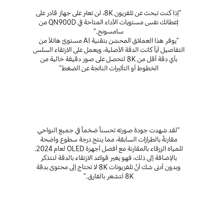
"إذا كنت تبحث عن تلفزيون 8K، لن تعثر على جهاز قادر على
إعطائك نفس مستويات الأداء المتاحة في QN900D من
سامسونج."
"يوفر هذا العملاق المحسّن بتقنية AI مستوىً هائلاً من
التفاصيل أياً كانت الدقة الأصلية، ويعمل على الارتقاء السلس
بأي دقة أقل من 8K لتحصل على صور دقيقة خالية من
الخطوط أو التأثيرات الناتجة عن الضغط"
"لقد شهدت جودة صورته تحسناً ضخماً في جميع النواحي
مقارنةً بالطرازات السابقة، مما ينتج درجة سطوع واضحة
للمياه الزرقاء بالمقارنة مع أفضل أجهزة OLED لعام 2024.
بالإضافة إلى ذلك، فهو يغير قواعد الارتقاء بالدقة لنتذكر
وبدون أدنى شك أنَّ تلفزيونات 8K لا تحتاج إلى محتوى بدقة
8K لتشعر بالفارق."