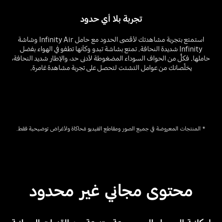
تجربة بلا أي حدود
استمتع بتجربة مشاهدتك لأقصى الحدود مع حامل Infinity Air وشاشة
Infinity شديدة النحافة. تمتع بشاشة تبدو وكأنها تطفو في الهواء بفضل
حاملها. فكلٌّ من الحواف السوداء المضغوطة لأدنى حد، والإطار شديد النحافة،
يخلِّصانك من عوامل التشتت لتحصل على تجربة مشاهدة غامرة.
Playing video
محتوى مجاني غير محدود