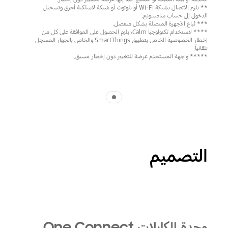
** يلزم الاتصال بشبكة Wi-Fi أو بلوتوث أو شبكة لاسلكية أخرى وتسجيل
الدخول إلى حساب سامسونج.
*** تُباع الأجهزة المتصلة بشكل منفصل.
**** لاستخدام تكنولوجيا Calm، يلزم الحصول على الموافقة على كل من
إخطار الخصوصية الخاص بتطبيق SmartThings والخاص بالجهاز المسجل
تلقائياً.
***** واجهة المستخدم عرضة للتغيير دون إخطار مسبق.
Indicator 1
التصميم
Playing video
وحدة الكابلات One Connect