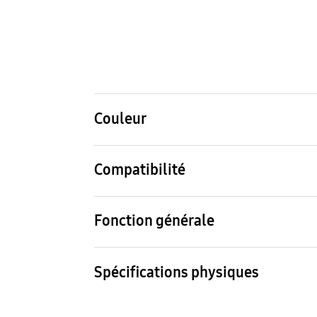
Couleur
Rose
Compatibilité
Compatible Models
Galaxy A56 5G
Fonction générale
Contenu de l’emballage
Silicone Case, Reflet
Spécifications physiques
Dimensions (L x H x P)
Poid
81.3 x 166.1 x 10 mm
30 g