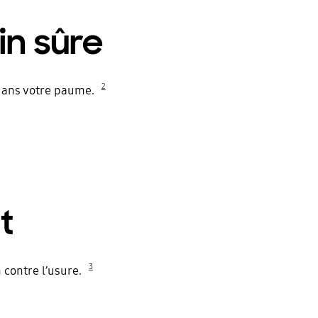
in sûre
2
 dans votre paume.
t
3
n contre l’usure.