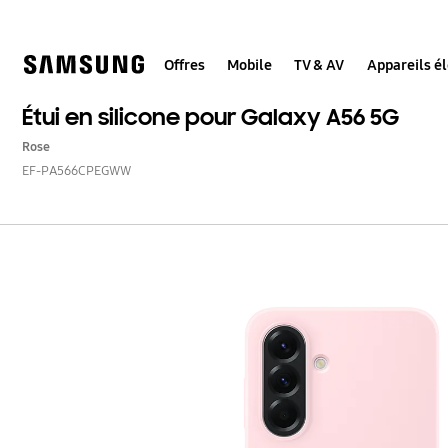
Skip
to
content
Offres
Mobile
TV & AV
Appareils é
Étui en silicone pour Galaxy A56 5G
Rose
EF-PA566CPEGWW