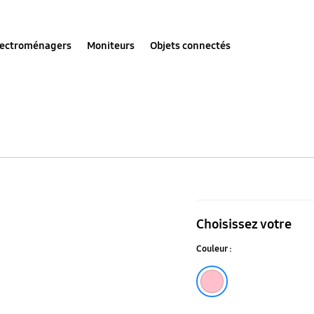
lectroménagers
Moniteurs
Objets connectés
Étui
en
Choisissez votre
silicone
Couleur :
pour
Galaxy
Rose
A56