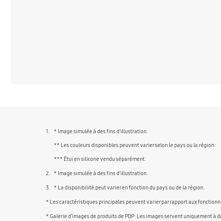
1.
* Image simulée à des fins d’illustration.
** Les couleurs disponibles peuvent varier selon le pays ou la région.
*** Étui en silicone vendu séparément.
2.
* Image simulée à des fins d’illustration.
3.
* La disponibilité peut varier en fonction du pays ou de la région.
* Les caractéristiques principales peuvent varier par rapport aux fonctionn
* Galerie d'images de produits de PDP: Les images servent uniquement à des