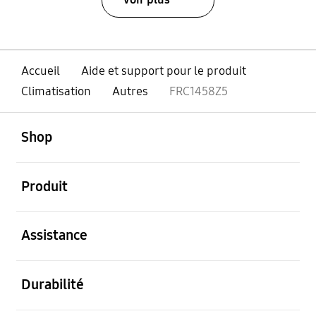
Accueil
Aide et support pour le produit
Climatisation
Autres
FRC1458Z5
ouvert
Footer Navigation
Shop
ouvert
Produit
ouvert
Assistance
ouvert
Durabilité
ouvert