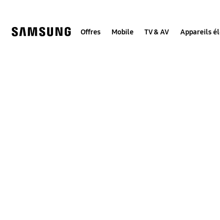
Skip
to
content
Offres
Mobile
TV & AV
Appareils é