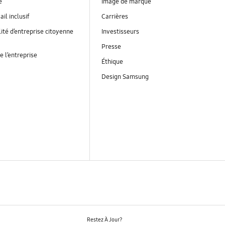
é
Image de marque
ail inclusif
Carrières
ité d’entreprise citoyenne
Investisseurs
Presse
e l’entreprise
Éthique
Design Samsung
Restez À Jour?