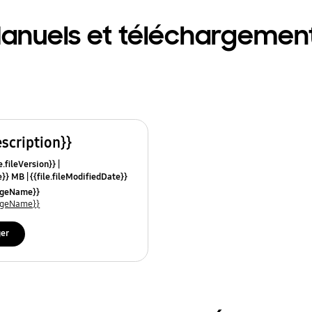
anuels et téléchargemen
escription}}
e.fileVersion}}
ze}} MB
{{file.fileModifiedDate}}
mes}}
uageName}}
uageName}}
ger