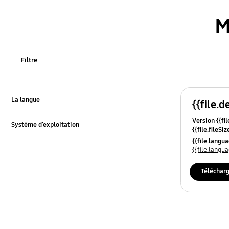
M
Filtre
La langue
{{file.d
Click to Expand
Version {{fil
Système d’exploitation
{{file.fileSi
Click to Expand
{{file.osNa
{{file.lang
{{file.lang
Téléchar