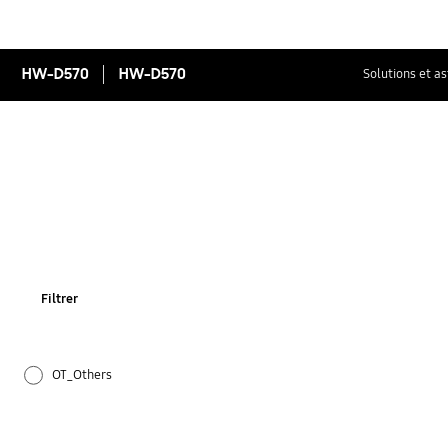
HW-D570
HW-D570
Solutions et a
Filtrer
OT_Others