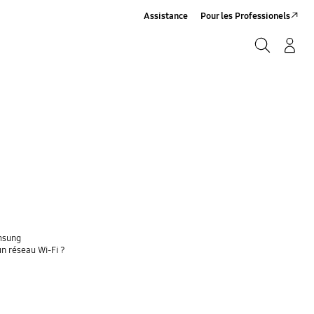
Assistance
Pour les Professionels
Rechercher
Connexion/Sign-Up
Rechercher
amsung
un réseau Wi-Fi ?