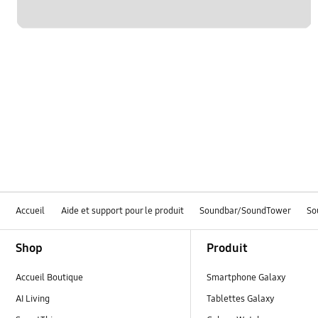
Accueil
Aide et support pour le produit
Soundbar/SoundTower
So
Footer Navigation
Shop
Produit
Accueil Boutique
Smartphone Galaxy
AI Living
Tablettes Galaxy