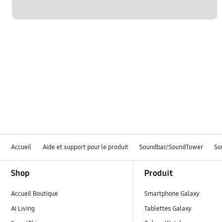
Accueil
Aide et support pour le produit
Soundbar/SoundTower
So
Footer Navigation
Shop
Produit
Accueil Boutique
Smartphone Galaxy
AI Living
Tablettes Galaxy