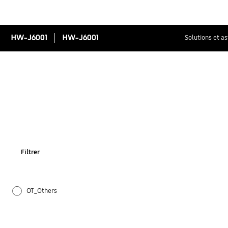
HW-J6001
HW-J6001
Solutions et a
Filtrer
OT_Others