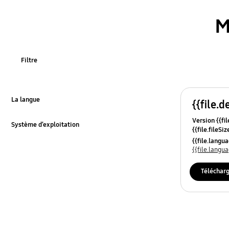
M
Filtre
La langue
{{file.d
Click to Expand
Version {{fil
Système d’exploitation
{{file.fileSi
Click to Expand
{{file.osNa
{{file.lang
{{file.lang
Téléchar