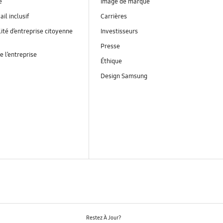
é
Image de marque
ail inclusif
Carrières
ité d’entreprise citoyenne
Investisseurs
Presse
e l’entreprise
Éthique
Design Samsung
Restez À Jour?