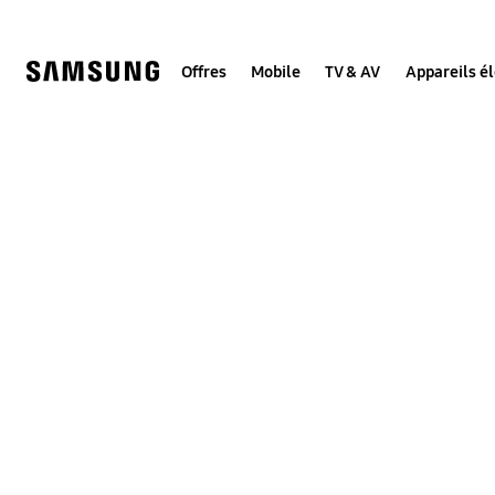
Skip
to
content
Offres
Mobile
TV & AV
Appareils é