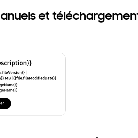
anuels et téléchargemen
escription}}
e.fileVersion}}
ze}} MB
{{file.fileModifiedDate}}
mes}}
uageName}}
uageName}}
ger