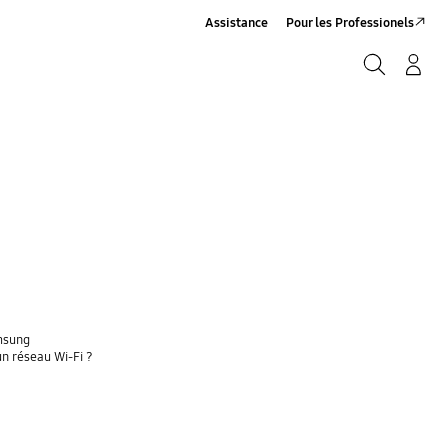
Assistance
Pour les Professionels
Rechercher
Connexion/Sign-Up
Rechercher
amsung
un réseau Wi-Fi ?