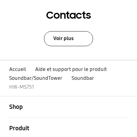
Contacts
Voir plus
Accueil
Aide et support pour le produit
Soundbar/SoundTower
Soundbar
HW-MS751
ouvert
Footer Navigation
Shop
ouvert
Produit