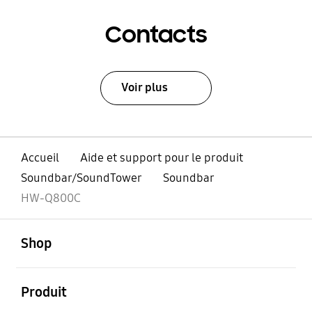
Contacts
Voir plus
Accueil
Aide et support pour le produit
Soundbar/SoundTower
Soundbar
HW-Q800C
ouvert
Footer Navigation
Shop
ouvert
Produit