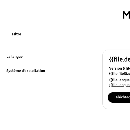
M
Filtre
La langue
{{file.d
Click to Expand
Version {{fil
Système d’exploitation
{{file.fileSi
Click to Expand
{{file.osNa
{{file.lang
{{file.lang
Téléchar