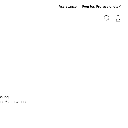
Assistance
Pour les Professionels
Rechercher
Connexion/Sign-Up
Rechercher
amsung
un réseau Wi-Fi ?