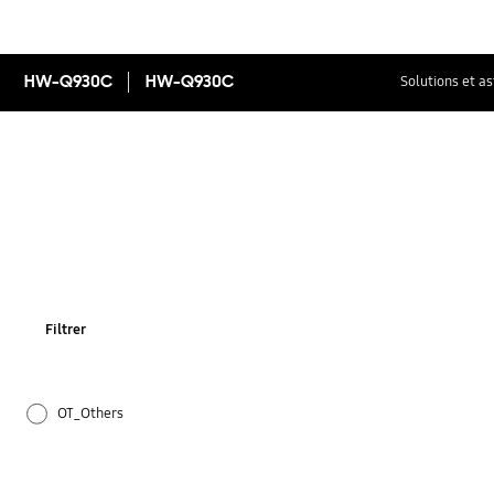
HW-Q930C
HW-Q930C
Solutions et a
Filtrer
OT_Others