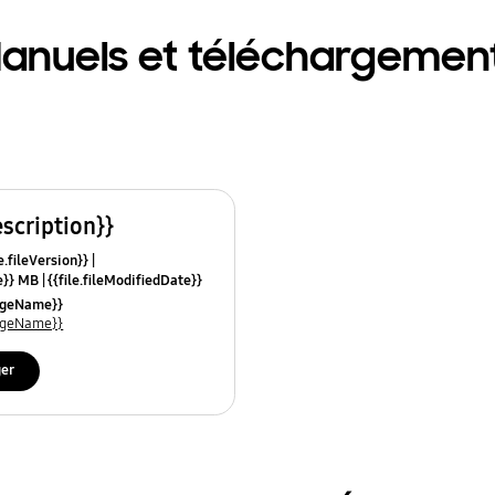
anuels et téléchargemen
escription}}
e.fileVersion}}
ze}} MB
{{file.fileModifiedDate}}
mes}}
uageName}}
uageName}}
ger