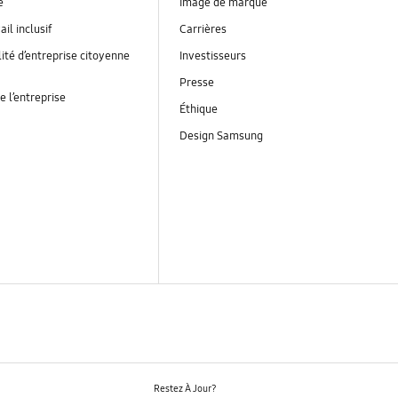
é
Image de marque
ail inclusif
Carrières
ité d’entreprise citoyenne
Investisseurs
Presse
e l’entreprise
Éthique
Design Samsung
Restez À Jour?