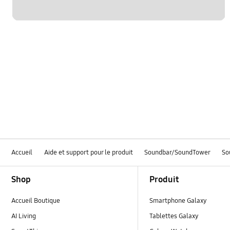
Accueil
Aide et support pour le produit
Soundbar/SoundTower
So
Footer Navigation
Shop
Produit
Accueil Boutique
Smartphone Galaxy
AI Living
Tablettes Galaxy