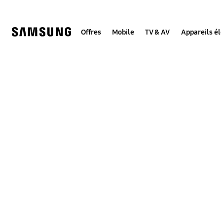
Skip
to
content
Offres
Mobile
TV & AV
Appareils é