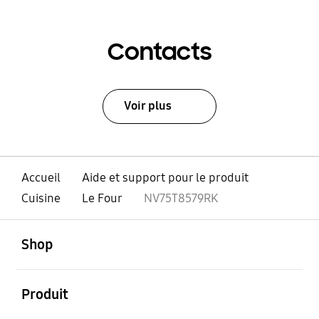
Contacts
Voir plus
Accueil
Aide et support pour le produit
Cuisine
Le Four
NV75T8579RK
ouvert
Footer Navigation
Shop
ouvert
Produit