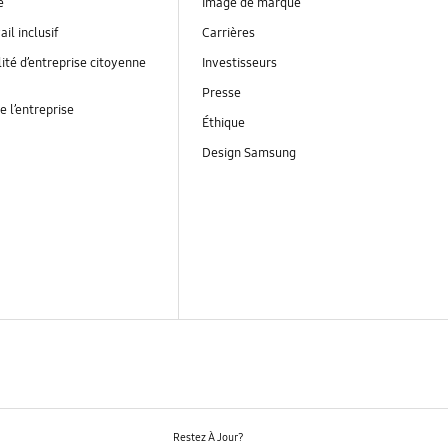
é
Image de marque
ail inclusif
Carrières
ité d’entreprise citoyenne
Investisseurs
Presse
e l’entreprise
Éthique
Design Samsung
Restez À Jour?