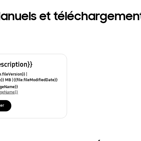
anuels et téléchargemen
escription}}
e.fileVersion}}
ze}} MB
{{file.fileModifiedDate}}
mes}}
uageName}}
uageName}}
ger