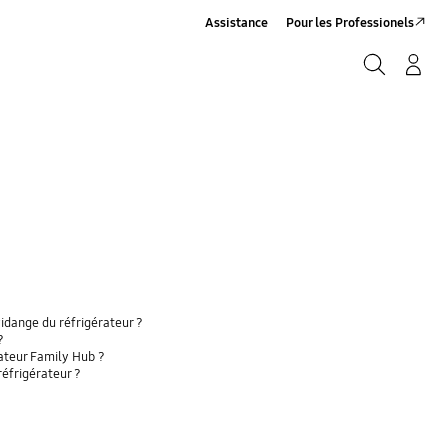
Assistance
Pour les Professionels
Rechercher
Connexion/Sign-Up
Rechercher
vidange du réfrigérateur ?
?
ateur Family Hub ?
réfrigérateur ?