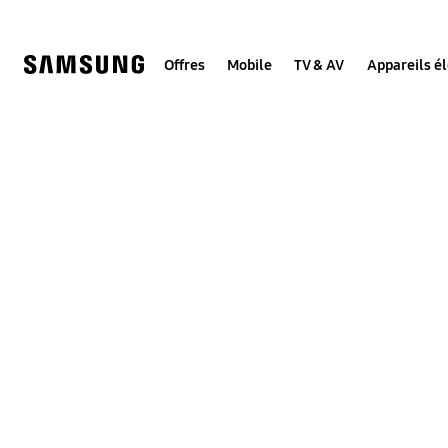
Skip
to
content
Offres
Mobile
TV & AV
Appareils é