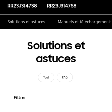
RR23J3147S8
RR23J3147S8
Solutions et astuces
Manuels et téléchargement
Solutions et
astuces
Tout
FAQ
Filtrer