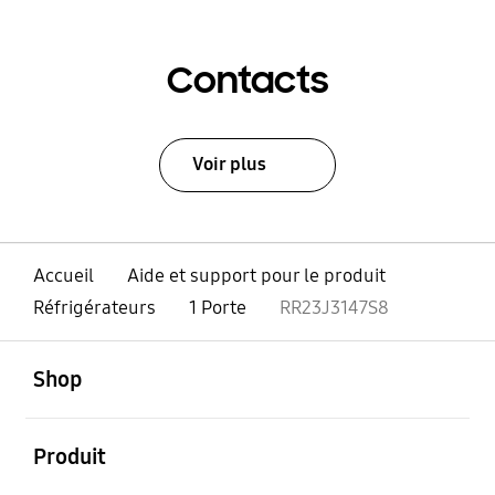
Contacts
Voir plus
Accueil
Aide et support pour le produit
Réfrigérateurs
1 Porte
RR23J3147S8
ouvert
Footer Navigation
Shop
ouvert
Produit