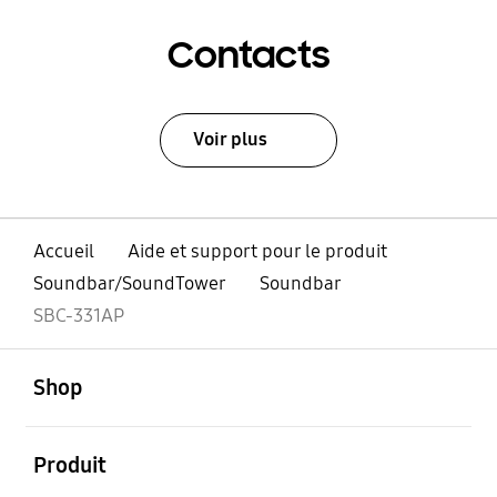
Contacts
Voir plus
Accueil
Aide et support pour le produit
Soundbar/SoundTower
Soundbar
SBC-331AP
ouvert
Footer Navigation
Shop
ouvert
Produit