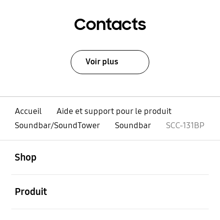
Contacts
Voir plus
Accueil
Aide et support pour le produit
Soundbar/SoundTower
Soundbar
SCC-131BP
ouvert
Footer Navigation
Shop
ouvert
Produit
ouvert