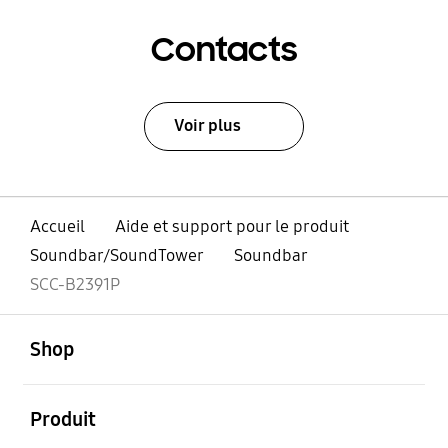
Contacts
Voir plus
Accueil
Aide et support pour le produit
Soundbar/SoundTower
Soundbar
SCC-B2391P
ouvert
Footer Navigation
Shop
ouvert
Produit