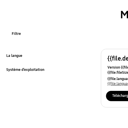
M
Filtre
La langue
{{file.d
Click to Expand
Version {{fil
Système d’exploitation
{{file.fileSi
Click to Expand
{{file.osNa
{{file.lang
{{file.lang
Téléchar