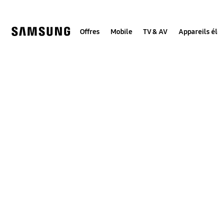
Skip
to
content
Offres
Mobile
TV & AV
Appareils é