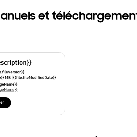
anuels et téléchargemen
escription}}
e.fileVersion}}
ze}} MB
{{file.fileModifiedDate}}
mes}}
uageName}}
uageName}}
ger