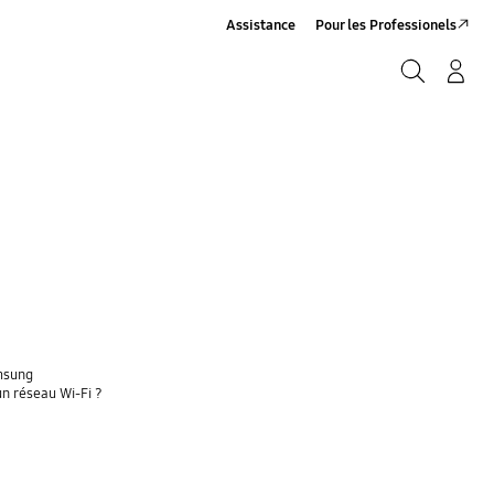
Assistance
Pour les Professionels
Rechercher
Connexion/Sign-Up
Rechercher
amsung
un réseau Wi-Fi ?