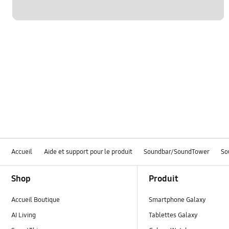
Accueil
Aide et support pour le produit
Soundbar/SoundTower
So
Footer Navigation
Shop
Produit
Accueil Boutique
Smartphone Galaxy
AI Living
Tablettes Galaxy