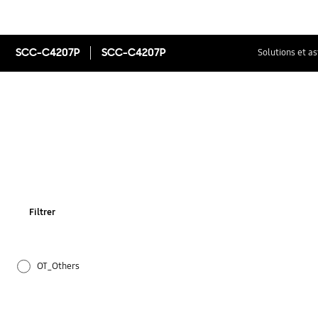
SCC-C4207P
SCC-C4207P
Solutions et a
Filtrer
OT_Others