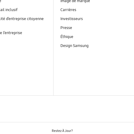
é
Image de marque
ail inclusif
Carrières
ité d’entreprise citoyenne
Investisseurs
Presse
e l’entreprise
Éthique
Design Samsung
Restez À Jour?