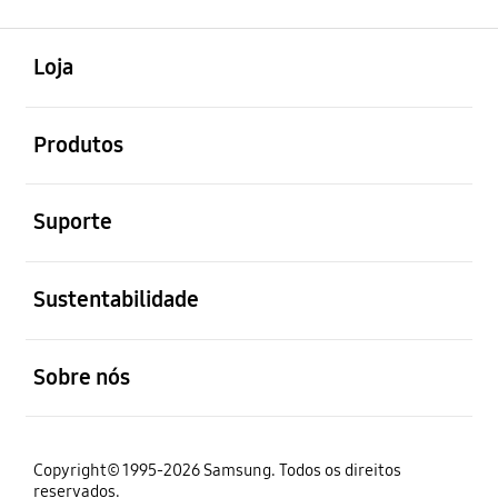
abrir
Footer Navigation
Loja
abrir
Produtos
abrir
Suporte
abrir
Sustentabilidade
abrir
Sobre nós
Copyright© 1995-2026 Samsung. Todos os direitos
reservados.