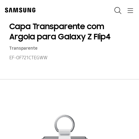
Skip
Skip
to
to
Search
Navigation
content
accessibility
help
Capa Transparente com
Argola para Galaxy Z Flip4
Transparente
EF-OF721CTEGWW
C
Tr
c
Ar
p