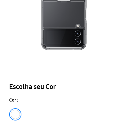
Ga
Z
Fl
Escolha seu Cor
Cor :
Transparente