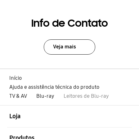
Info de Contato
Veja mais
Início
Ajuda e assistência técnica do produto
TV & AV
Blu-ray
Leitores de Blu-ray
abrir
Footer Navigation
Loja
abrir
Produtos