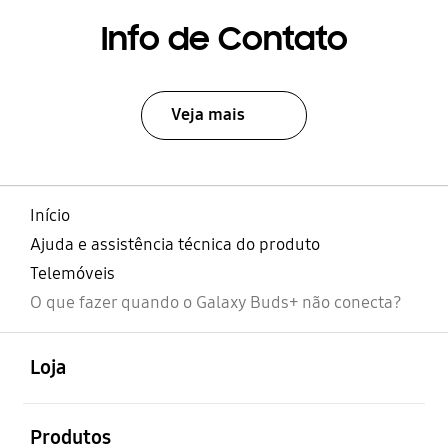
Info de Contato
Veja mais
Início
Ajuda e assistência técnica do produto
Telemóveis
O que fazer quando o Galaxy Buds+ não conecta?
abrir
Footer Navigation
Loja
abrir
Produtos