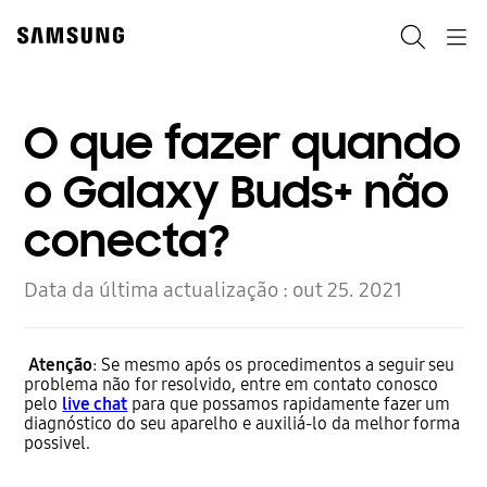
Skip
Skip
to
to
Search
Navigation
content
accessibility
help
O que fazer quando
o Galaxy Buds+ não
conecta?
Data da última actualização :
out 25. 2021
Atenção
: Se mesmo após os procedimentos a seguir seu
problema não for resolvido, entre em contato conosco
pelo
live chat
para que possamos rapidamente fazer um
diagnóstico do seu aparelho e auxiliá-lo da melhor forma
possivel.