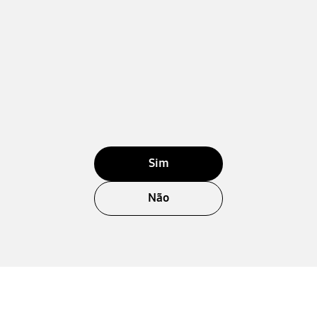
Sim
Não