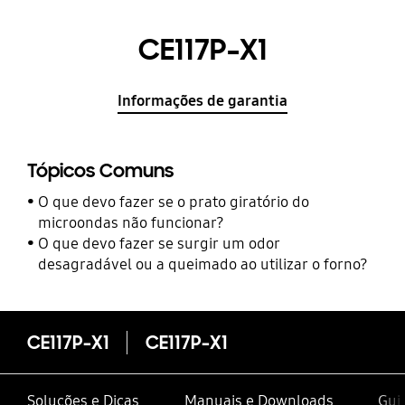
CE117P-X1
Informações de garantia
Tópicos Comuns
O que devo fazer se o prato giratório do
microondas não funcionar?
O que devo fazer se surgir um odor
desagradável ou a queimado ao utilizar o forno?
CE117P-X1
CE117P-X1
Soluções e Dicas
Manuais e Downloads
Gui