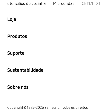
utencílios de cozinha
Microondas
CE117P-X1
abrir
Footer Navigation
Loja
abrir
Produtos
abrir
Suporte
abrir
Sustentabilidade
abrir
Sobre nós
Copyright© 1995-2026 Samsung. Todos os direitos