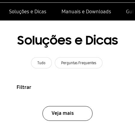
Soluções e Dicas
Manuais e Downloads
Gui
Soluções e Dicas
Tudo
Perguntas Frequentes
Filtrar
Veja mais