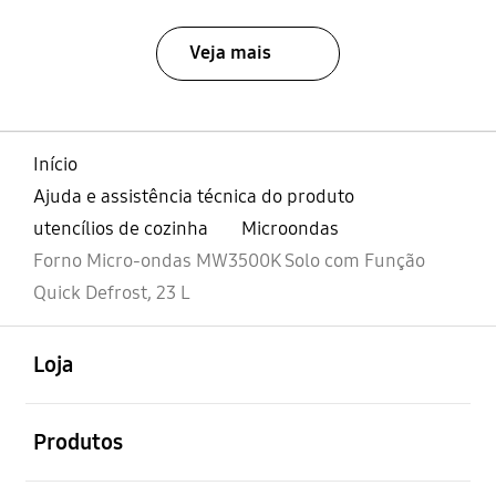
Veja mais
Início
Ajuda e assistência técnica do produto
utencílios de cozinha
Microondas
Forno Micro-ondas MW3500K Solo com Função
Quick Defrost, 23 L
abrir
Footer Navigation
Loja
abrir
Produtos
abrir