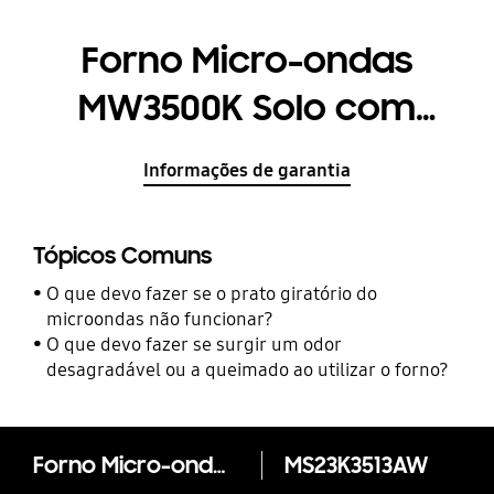
Forno Micro-ondas
MW3500K Solo com
Função Quick Defrost,
Informações de garantia
23 L
Tópicos Comuns
O que devo fazer se o prato giratório do
microondas não funcionar?
O que devo fazer se surgir um odor
desagradável ou a queimado ao utilizar o forno?
Forno Micro-ondas MW3500K Solo com Função Quick Defrost, 23 L
MS23K3513AW