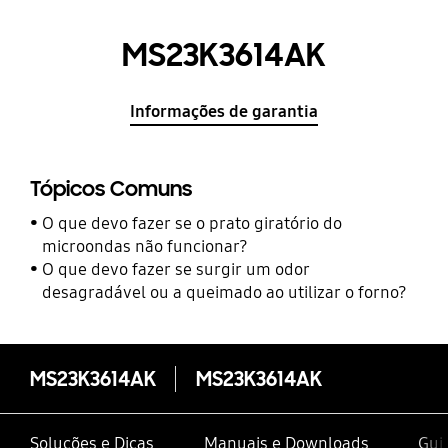
MS23K3614AK
Informações de garantia
Tópicos Comuns
O que devo fazer se o prato giratório do
microondas não funcionar?
O que devo fazer se surgir um odor
desagradável ou a queimado ao utilizar o forno?
MS23K3614AK
MS23K3614AK
Soluções e Dicas
Manuais e Downloads
Gui