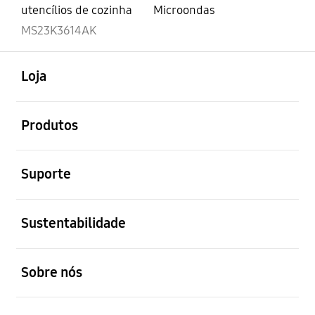
utencílios de cozinha
Microondas
MS23K3614AK
abrir
Footer Navigation
Loja
abrir
Produtos
abrir
Suporte
abrir
Sustentabilidade
abrir
Sobre nós