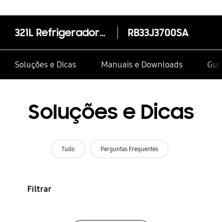
321L Refrigerador com Congelador Inferior Tecnologia de Inversor Digital Prata
RB33J3700SA
Soluções e Dicas
Manuais e Downloads
Gui
Soluções e Dicas
Tudo
Perguntas Frequentes
Filtrar