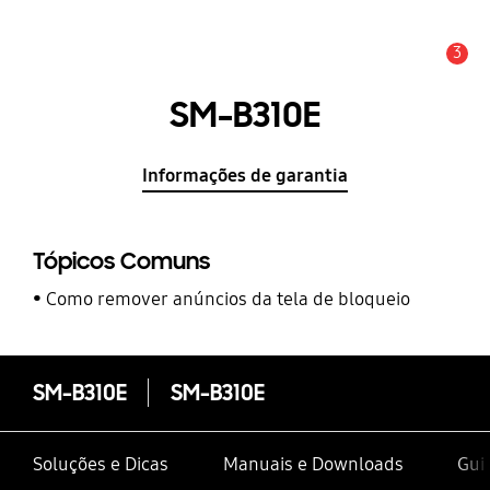
3
Aviso
SM-B310E
Informações de garantia
Tópicos Comuns
Como remover anúncios da tela de bloqueio
SM-B310E
SM-B310E
Soluções e Dicas
Manuais e Downloads
Gui