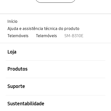
Início
Ajuda e assistência técnica do produto
Telemóveis
Telemóveis
SM-B310E
abrir
Footer Navigation
Loja
abrir
Produtos
abrir
Suporte
abrir
Sustentabilidade