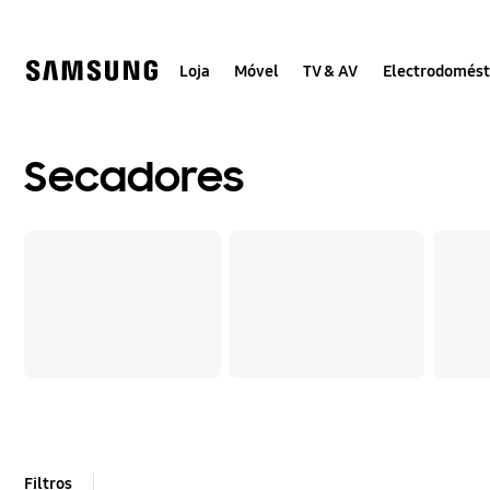
Skip
Skip
to
to
content
accessibility
help
Loja
Móvel
TV & AV
Electrodomést
Secadores
Filtros