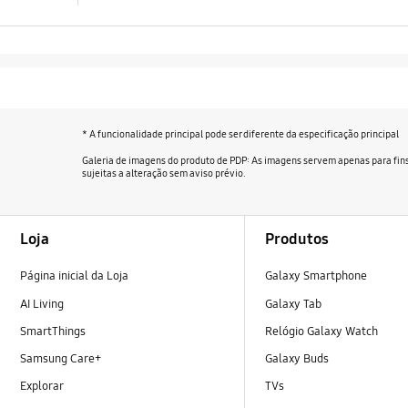
* A funcionalidade principal pode ser diferente da especificação principal
Galeria de imagens do produto de PDP: As imagens servem apenas para fins
sujeitas a alteração sem aviso prévio.
Footer Navigation
Loja
Produtos
Página inicial da Loja
Galaxy Smartphone
AI Living
Galaxy Tab
SmartThings
Relógio Galaxy Watch
Samsung Care+
Galaxy Buds
Explorar
TVs