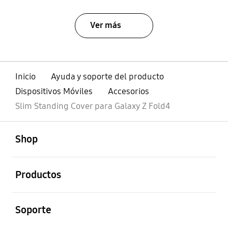
Ver más
Inicio
Ayuda y soporte del producto
Dispositivos Móviles
Accesorios
Slim Standing Cover para Galaxy Z Fold4
abierto
Footer Navigation
Shop
abierto
Productos
abierto
Soporte