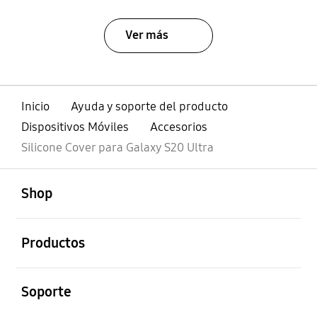
Ver más
Inicio
Ayuda y soporte del producto
Dispositivos Móviles
Accesorios
Silicone Cover para Galaxy S20 Ultra
abierto
Footer Navigation
Shop
abierto
Productos
abierto
Soporte