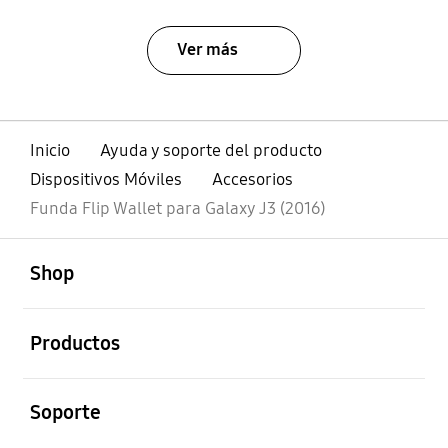
Ver más
Inicio
Ayuda y soporte del producto
Dispositivos Móviles
Accesorios
Funda Flip Wallet para Galaxy J3 (2016)
abierto
Footer Navigation
Shop
abierto
Productos
abierto
Soporte