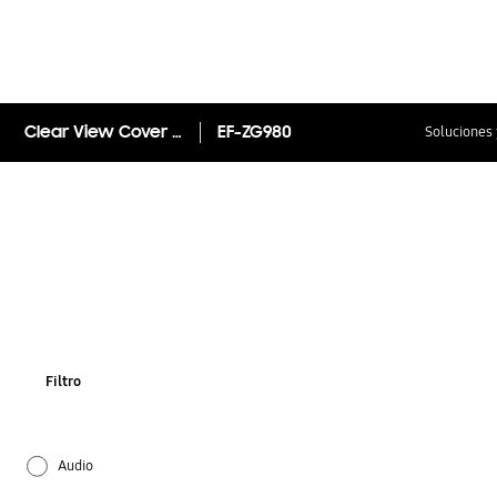
Clear View Cover para Galaxy S20
EF-ZG980
Soluciones 
Filtro
Audio