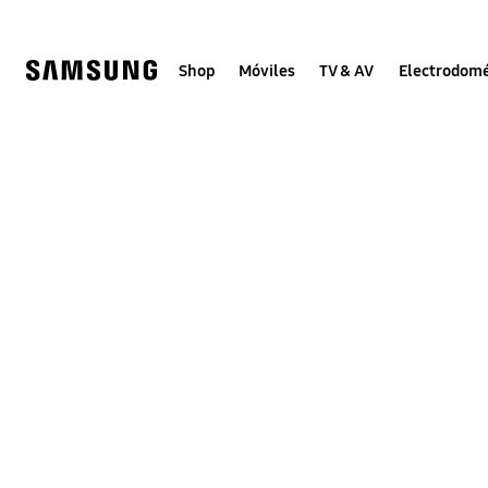
Skip
to
content
Shop
Móviles
TV & AV
Electrodomé