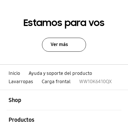
Estamos para vos
Ver más
Inicio
Ayuda y soporte del producto
Lavarropas
Carga frontal
WW10K6410QX
abierto
Footer Navigation
Shop
abierto
Productos