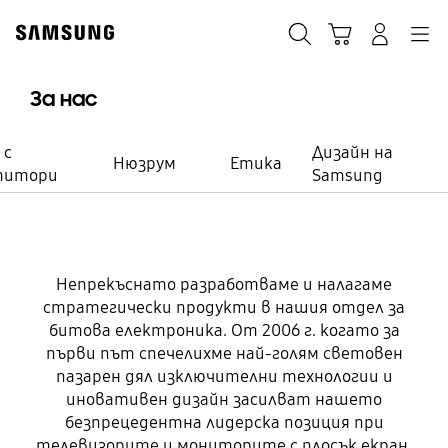
Skip
to
Търсене
Кошница
Влез
Navigation
content
За нас
 с
Дизайн на
Нюзрум
Етика
титори
Samsung
Битова електроника
Непрекъснато разработваме и налагаме
Превъзходни иновации,
стратегически продукти в нашия отдел за
битова електроника. От 2006 г. когато за
които не сте очаквали
първи път спечелихме най-голям световен
никога
пазарен дял изключителни технологии и
иновативен дизайн засилват нашето
безпрецедентна лидерска позиция при
Мечтите са безгранични. Samsung
телевизорите и мониторите с плосък екран.