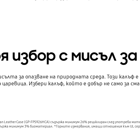
я избор с мисъл 
мисълта за опазване на природната среда. Този калъф 
аревица. Избери калъф, който е добър не само за см
n Leather Case (GP-FPS926HCA) съдържа минимум 26% рециклиран след употреба мате
ъдържа минимум 3% биоматериал. *Горните измервания, имащи отношения към UL сер