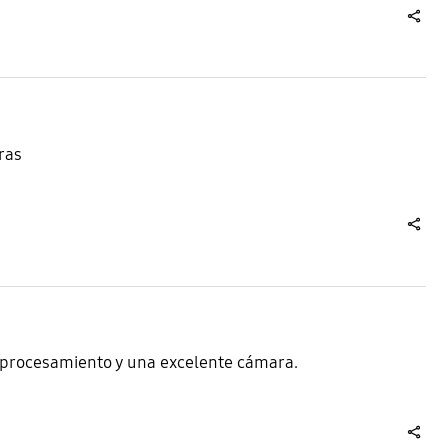
share
ras
share
 procesamiento y una excelente cámara.