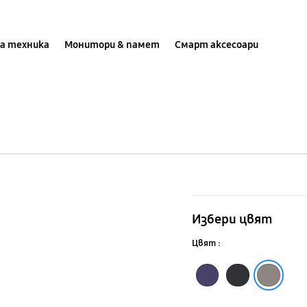
а техника
Монитори & памет
Смарт аксесоари
Galaxy
S24+
Избери цвят
Калъф
Цвят :
Vegan
Leather
Тъмновиолетово
Черно
Тъмнокафяво