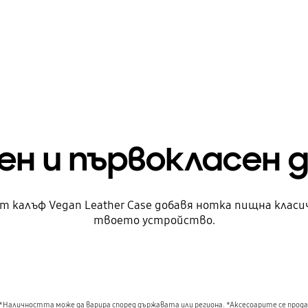
н и първокласен 
т калъф Vegan Leather Case добавя нотка пищна класи
твоето устройство.
*Наличността може да варира според държавата или региона. *Аксесоарите се прода