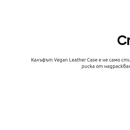
С
Калъфът Vegan Leather Case е не само с
риска от надрасква