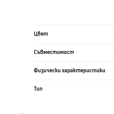
Цвят
Тъмнокафяво
Съвместимост
Съвместими смартфон
Galaxy S24+
Физически характеристики
Размери (ШxВxД)
Тегл
79.7 x 162.3 x 10.9 mm
28 g
Тип
Hochuen Galaxy S24+ Vegan
Leather Case