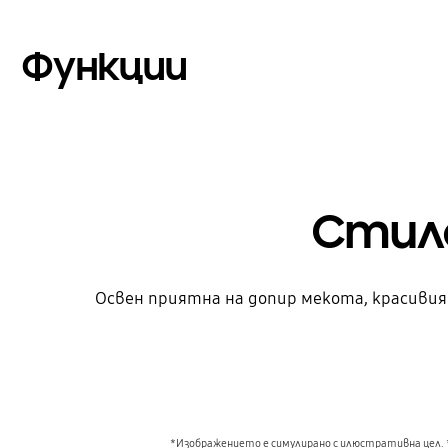
Функции
Стиле
Освен приятна на допир мекота, красивия
*Изображението е симулирано с илюстративна цел. 