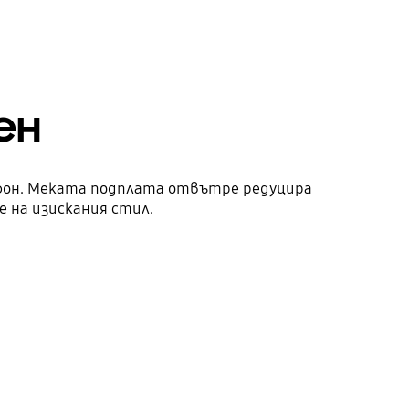
ен
ртфон. Меката подплата отвътре редуцира
 на изискания стил.