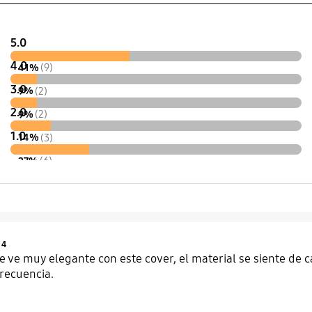
5.0
4.0
41%
(9)
3.0
9%
(2)
2.0
9%
(2)
1.0
14%
(3)
27%
(6)
Product Ratings :
4
se ve muy elegante con este cover, el material se siente de c
frecuencia.