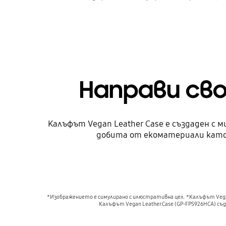
Направи сво
Калъфът Vegan Leather Case е създаден с 
добита от екоматериали като ц
*Изображението е симулирано с илюстративна цел. *Калъфът Vega
Калъфът Vegan Leather Case (GP-FPS926HCA) с