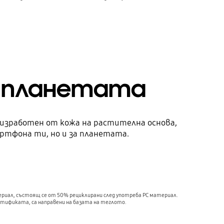
за планетата
е изработен от кожа на растителна основа,
артфона ти, но и за планетата.
риал, състоящ се от 50% рециклирани след употреба PC материал.
тификата, са направени на базата на теглото.