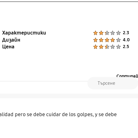
Характеристики
Product Ratings :
2.3
Дизайн
Product Ratings :
4.0
Цена
Product Ratings :
2.5
Сортирай
alidad pero se debe cuidar de los golpes, y se debe