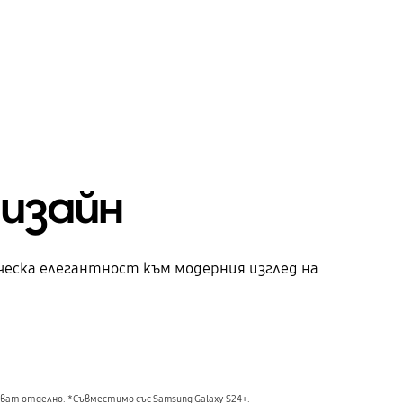
дизайн
ческа елегантност към модерния изглед на
ват отделно. *Съвместимо със Samsung Galaxy S24+.