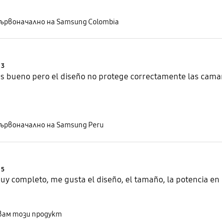
ървоначално на Samsung Colombia
Product Ratings :
3
es bueno pero el diseño no protege correctamente las cama
ървоначално на Samsung Peru
Product Ratings :
5
y completo, me gusta el diseño, el tamaño, la potencia en
вам този продукт