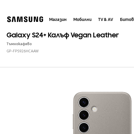
Skip
to
content
Магазин
Мобилни
TV & AV
Битов
Galaxy S24+ Калъф Vegan Leather
Тъмнокафяво
GP-FPS926HCAAW