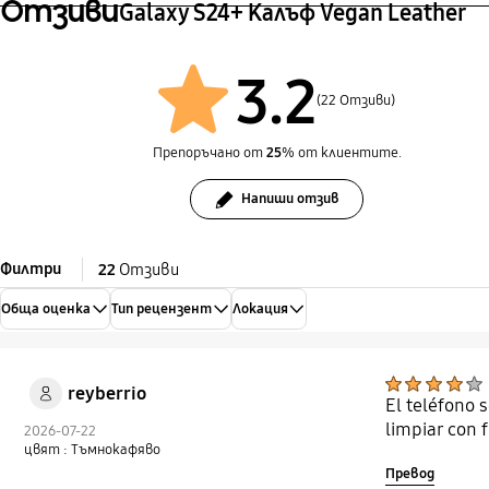
Отзиви
Galaxy S24+ Калъф Vegan Leather
3.2
(22 Отзиви)
Препоръчано от
25
% от клиентите.
Напиши отзив
Филтри
22
Отзиви
Обща оценка
Тип рецензент
Локация
reyberrio
El teléfono 
limpiar con 
2026-07-22
цвят : Тъмнокафяво
Превод