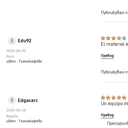
Публикуван п
Edu92
El material 
2026-06-30
Превод
Perú
цвят : Тъмнокафяво
Публикуван п
Edgacarc
Un equipo mu
2026-06-26
Превод
Bogotá
цвят : Тъмнокафяво
Препоръч