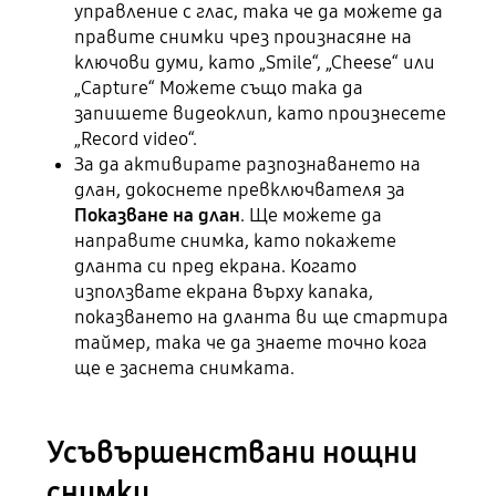
управление с глас, така че да можете да
правите снимки чрез произнасяне на
ключови думи, като „Smile“, „Cheese“ или
„Capture“ Можете също така да
запишете видеоклип, като произнесете
„Record video“.
За да активирате разпознаването на
длан, докоснете превключвателя за
Показване
на длан
. Ще можете да
направите снимка, като покажете
дланта си пред екрана. Когато
използвате екрана върху капака,
показването на дланта ви ще стартира
таймер, така че да знаете точно кога
ще е заснета снимката.
Усъвършенствани нощни
снимки