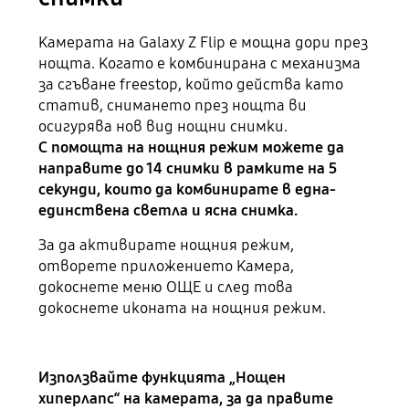
Камерата на Galaxy Z Flip е мощна дори през
нощта. Когато е комбинирана с механизма
за сгъване freestop, който действа като
статив, снимането през нощта ви
осигурява нов вид нощни снимки.
С помощта на нощния режим можете да
направите до 14 снимки в рамките на 5
секунди, които да комбинирате в една-
единствена светла и ясна снимка.
За да активирате нощния режим,
отворете приложението Камера,
докоснете меню ОЩЕ и след това
докоснете иконата на нощния режим.
Използвайте функцията „Нощен
хиперлапс“ на камерата, за да правите