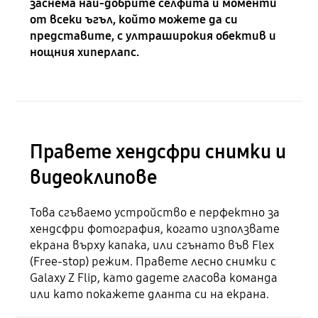
заснема най-добрите селфита и моменти
от всеки ъгъл, който можете да си
представите, с ултраширокия обектив и
нощния хиперлапс.
Правете хендсфри снимки и
видеоклипове
Това сгъваемо устройство е перфектно за
хендсфри фотография, когато използвате
екрана върху капака, или сгънато във Flex
(Free-stop) режим. Правете лесно снимки с
Galaxy Z Flip, като дадете гласова команда
или като покажете дланта си на екрана.