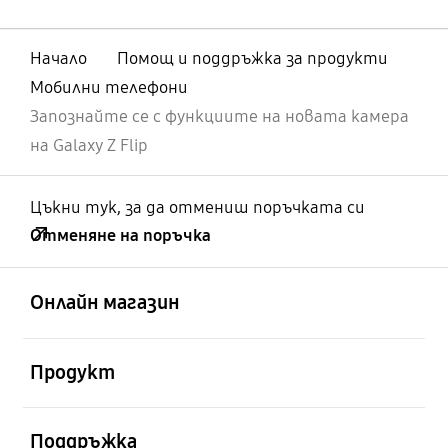
Начало
Помощ и поддръжка за продукти
Мобилни телефони
Запознайте се с функциите на новата камера
на Galaxy Z Flip
Цъкни тук, за да отмениш поръчката си
Отменяне на поръчка
отворен
Footer Navigation
Онлайн магазин
отворен
Продукт
отворен
Поддръжка