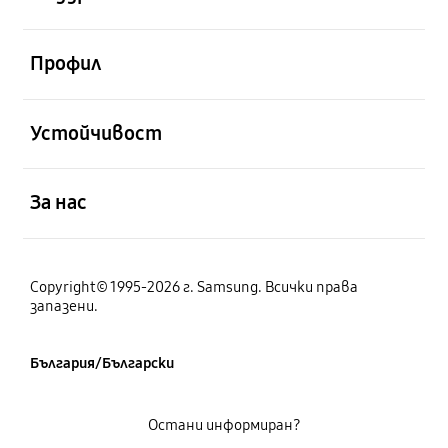
отворен
Профил
отворен
Устойчивост
отворен
За нас
Copyright© 1995-2026 г. Samsung. Всички права
запазени.
България/Български
Остани информиран?