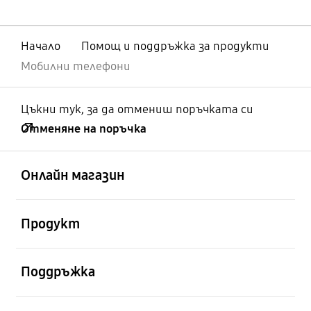
Начало
Помощ и поддръжка за продукти
Мобилни телефони
Цъкни тук, за да отмениш поръчката си
Отменяне на поръчка
отворен
Footer Navigation
Онлайн магазин
отворен
Продукт
отворен
Поддръжка
отворен