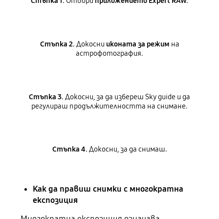
Стъпка 1.
Отвори
приложението Expert RAW.
Стъпка 2.
Докосни
иконата за режим
на
астрофотография.
Стъпка 3.
Докосни, за да избереш Sky guide и да
регулираш продължителността на снимане.
Стъпка 4.
Докосни, за да снимаш.
Как да правиш снимки с многократна
експозиция
Многократна експозиция означава