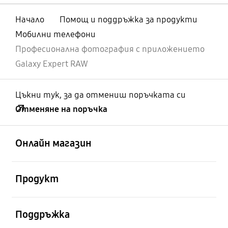
Начало
Помощ и поддръжка за продукти
Мобилни телефони
Професионална фотография с приложението
Galaxy Expert RAW
Цъкни тук, за да отмениш поръчката си
Отменяне на поръчка
отворен
Footer Navigation
Онлайн магазин
отворен
Продукт
отворен
Поддръжка