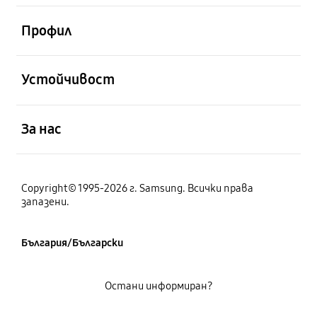
отворен
Профил
отворен
Устойчивост
отворен
За нас
Copyright© 1995-2026 г. Samsung. Всички права
запазени.
България/Български
Остани информиран?