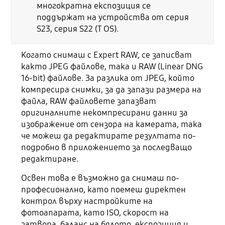
многократна експозиция се
поддържат на устройства от серия
S23, серия S22 (T
OS).
Когато снимаш с Expert RAW, се записват
както JPEG файлове, така и RAW (Linear DNG
16-bit) файлове. За разлика от JPEG, който
компресира снимки, за да запази размера на
файла, RAW файловете запазват
оригиналните некомпресирани данни за
изображение от сензора на камерата, така
че можеш да редактирате резултата по-
подробно в приложението за последващо
редактиране.
Освен това е възможно да снимаш по-
професионално, като поемеш директен
контрол върху настройките на
фотоапарата, като
ISO, скорост на
затвора, баланс на бялото, експозиция и