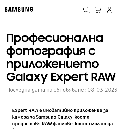
Skip
to
Търсене
Кошница
Влез
Navigation
content
Професионална
фотография с
приложението
Galaxy Expert RAW
Последна дата на обновяване :
08-03-2023
Expert RAW е иновативно приложение за
камера за Samsung Galaxy, което
предоставя RAW файлове, които могат да