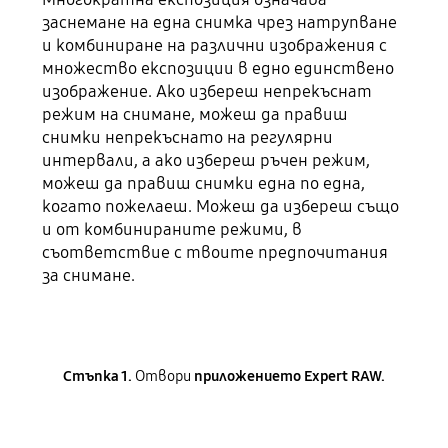
заснемане на една снимка чрез натрупване
и комбиниране на различни изображения с
множество експозиции в едно единствено
изображение. Ако избереш непрекъснат
режим на снимане, можеш да правиш
снимки непрекъснато на регулярни
интервали, а ако избереш ръчен режим,
можеш да правиш снимки една по една,
когато пожелаеш. Можеш да избереш също
и от комбинираните режими, в
съответствие с твоите предпочитания
за снимане.
Стъпка 1.
Отвори
приложението Expert RAW.