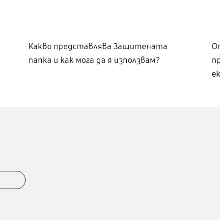
Какво представлява Защитената
О
папка и как мога да я използвам?
п
е