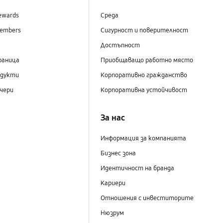
ewards
Среда
embers
Сигурност и поверителност
Достъпност
раница
Приобщаващо работно място
одукти
Корпоративно гражданство
чери
Корпоративна устойчивост
За нас
Информация за компанията
Бизнес зона
Идентичност на бранда
Кариери
Отношения с инвеститорите
Нюзрум