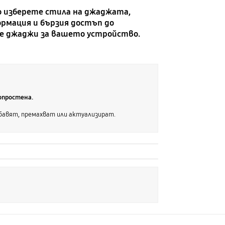
о изберете стила на джаджата,
ормация и бързия достъп до
те джаджи за вашето устройство.
опростена.
бавят, премахват или актуализират.