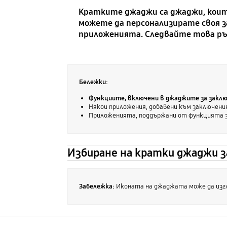
Кратките джаджи са джаджи, коит
можете да персонализирате своя з
приложенията. Следвайте това ръ
Бележки:
Функциите, включени в джаджите за заключ
Някои приложения, добавени към заключения
Приложенията, поддържани от функцията з
Избиране на кратки джаджи з
Забележка:
Иконата на джаджата може да изгл