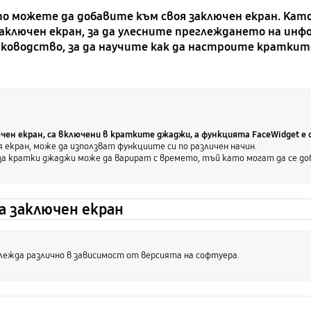
о можете да добавите към своя заключен екран. Кат
аключен екран, за да улесните преглеждането на инф
ководство, за да научите как да настроите кратки
ен екран, са включени в кратките джаджи, а функцията FaceWidget е 
 екран, може да използват функциите си по различен начин.
а кратки джаджи може да варират с времето, тъй като могат да се до
а заключен екран
ежда различно в зависимост от версията на софтуера.