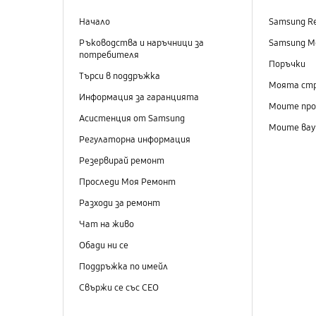
Начало
Samsung R
Ръководства и наръчници за
Samsung M
потребителя
Поръчки
Търси в поддръжка
Моята ст
Информация за гаранцията
Моите пр
Асистенция от Samsung
Моите вау
Регулаторна информация
Резервирай ремонт
Проследи Моя Ремонт
Разходи за ремонт
Чат на живо
Обади ни се
Поддръжка по имейл
Свържи се със СЕО