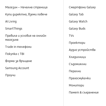
Магазин – Начална страница
Смартфони Galaxy
Купи директно, вземи повече
Galaxy Tab
AI Living
Galaxy Watch
SmartThings
Galaxy Buds
Правила и условия на онлайн
TVs
магазина
Проектори
Trade in телефони
Аудио устройства
Покупка с TBI
Хладилници
Форма за връщане
Съдомиялни
Samsung Account
Перални
Проучи
Прахосмукачки
Монитори
Памет & съхранение