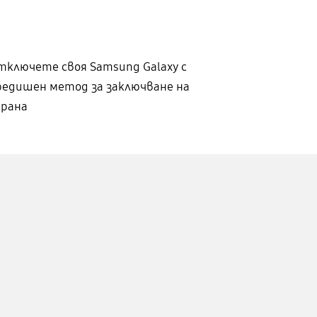
тключете своя Samsung Galaxy с
редишен метод за заключване на
крана