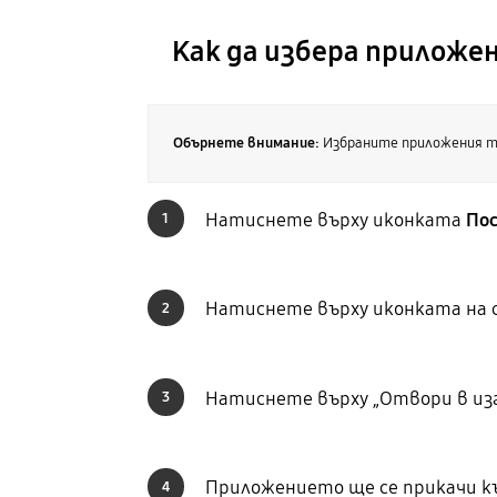
Как да избера приложен
Обърнете внимание:
Избраните приложения тр
Натиснете върху иконката
По
1
Натиснете върху иконката на 
2
Натиснете върху „Отвори в изг
3
Приложението ще се прикачи към
4