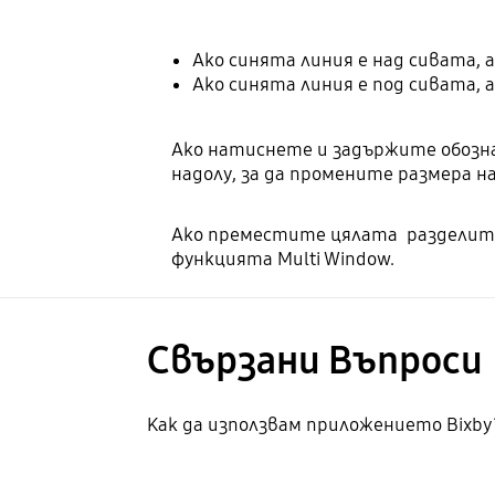
Ако синята линия е над сивата,
Ако синята линия е под сивата,
Ако натиснете и задържите обозн
надолу, за да промените размера н
Ако преместите цялата разделител
функцията Multi Window.
Свързани Bъпроси
Как да използвам приложението Bixby