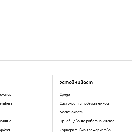
Устойчивост
ewards
Среда
embers
Сигурност и поверителност
Достъпност
раница
Приобщаващо работно място
одукти
Корпоративно гражданство