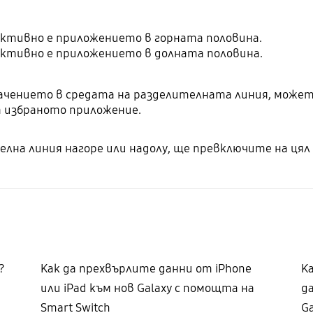
 активно е приложението в горната половина.
 активно е приложението в долната половина.
ачението в средата на разделителната линия, может
а избраното приложение.
на линия нагоре или надолу, ще превключите на цял 
?
Как да прехвърлите данни от iPhone
К
или iPad към нов Galaxy с помощта на
д
Smart Switch
G