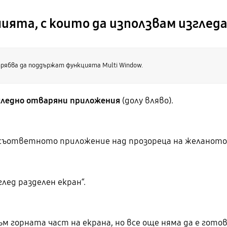
ията, с които да използвам изгледа
ябва да поддържат функцията Multi Window.
следно отваряни приложения
(долу вляво).
съответното приложение над прозореца на желаното
лед разделен екран“.
 горната част на екрана, но все още няма да е готов