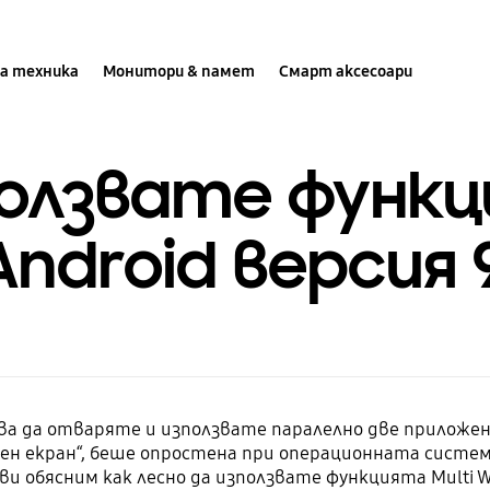
а техника
Монитори & памет
Смарт аксесоари
ползвате функц
ndroid версия 9
ва да отваряте и използвате паралелно две приложени
лен екран“, беше опростена при операционната система
 ви обясним как лесно да използвате функцията Multi 