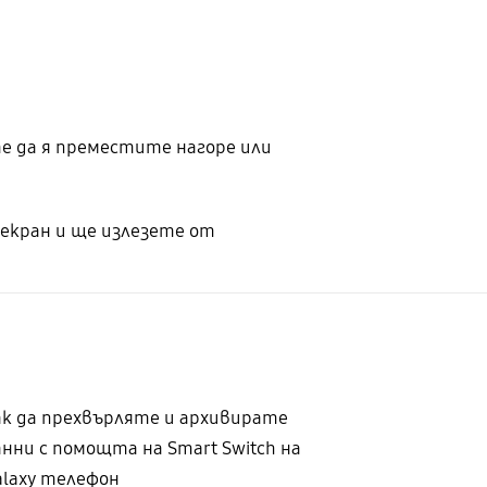
е да я преместите нагоре или
екран и ще излезете от
ак да прехвърляте и архивирате
анни с помощта на Smart Switch на
alaxy телефон