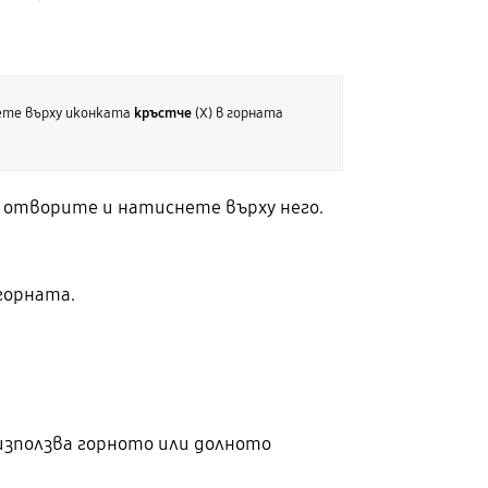
нете върху иконката
кръстче
(X) в горната
 отворите и натиснете върху него.
горната.
използва горното или долното