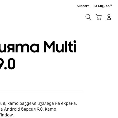
Support
За Бизнес
Търсене
Кошница
Влез/Регистрирай се
Търсене
ията Multi
.0
я, като разделя изгледа на екрана.
 Android версия 9.0. Като
Window.