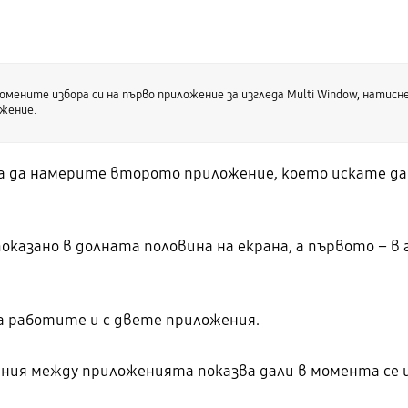
омените избора си на първо приложение за изгледа Multi Window, натис
ожение.
за да намерите второто приложение, което искате да
казано в долната половина на екрана, а първото – в 
а работите и с двете приложения.
ния между приложенията показва дали в момента се 