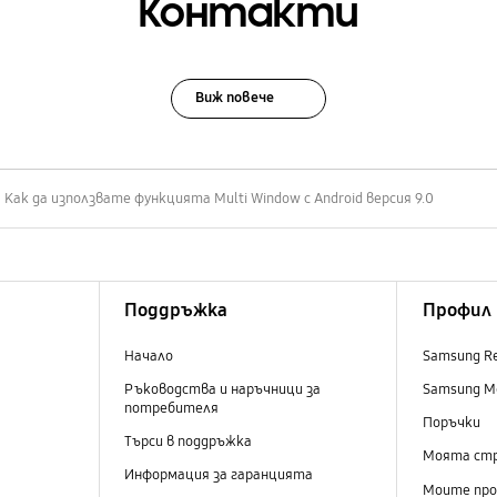
Контакти
Виж повече
Как да използвате функцията Multi Window с Android версия 9.0
Поддръжка
Профил
Начало
Samsung R
Ръководства и наръчници за
Samsung M
потребителя
Поръчки
Търси в поддръжка
Моята ст
Информация за гаранцията
Моите пр