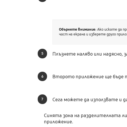
Обърнете внимание:
Ако искате да пр
част на екрана и изберете друго прил
Плъзнете наляво или надясно, 
5
Второто приложение ще бъде по
6
Сега можете да използвате и д
7
Синята зона на разделителната ли
приложение.