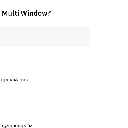
 Multi Window?
 приложение.
о за употреба.