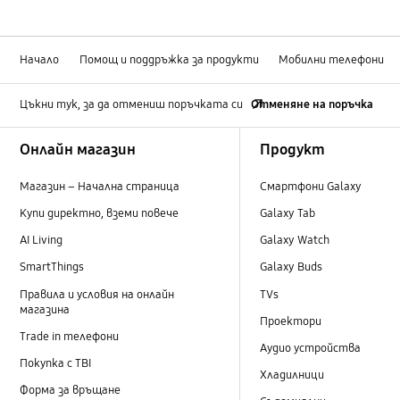
Начало
Помощ и поддръжка за продукти
Мобилни телефони
Цъкни тук, за да отмениш поръчката си
Отменяне на поръчка
Footer Navigation
Онлайн магазин
Продукт
Магазин – Начална страница
Смартфони Galaxy
Купи директно, вземи повече
Galaxy Tab
AI Living
Galaxy Watch
SmartThings
Galaxy Buds
Правила и условия на онлайн
TVs
магазина
Проектори
Trade in телефони
Аудио устройства
Покупка с TBI
Хладилници
Форма за връщане