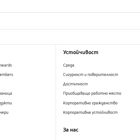
Устойчивост
ewards
Среда
embers
Сигурност и поверителност
Достъпност
раница
Приобщаващо работно място
одукти
Корпоративно гражданство
чери
Корпоративна устойчивост
За нас