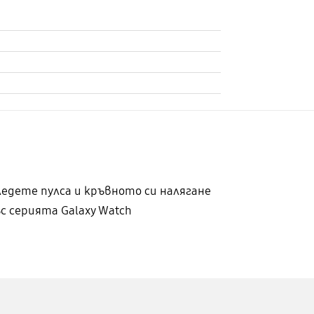
ледете пулса и кръвното си налягане
ъс серията Galaxy Watch