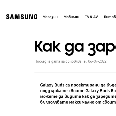
Skip
to
content
Магазин
Мобилни
TV & AV
Битов
Как да за
Последна дата на обновяване :
06-07-2022
Galaxy Buds са проектирани да бъд
поддържате своите Galaxy Buds вин
можете да видите как да заредите 
възползвате максимално от своит