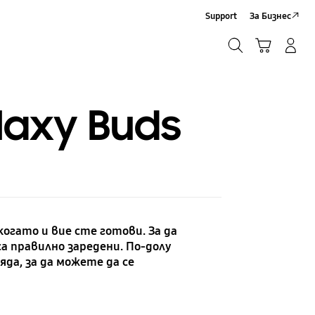
Support
За Бизнес
Търсене
Кошница
Влез/Регистрирай се
Търсене
laxy Buds
когато и вие сте готови. За да
а правилно заредени. По-долу
да, за да можете да се