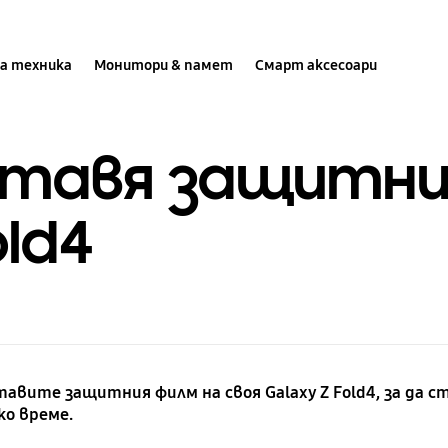
а техника
Монитори & памет
Смарт аксесоари
ставя защитни
old4
авите защитния филм на своя Galaxy Z Fold4, за да ст
ко време.