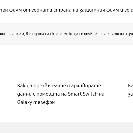
н филм от горната страна на защитния филм и го 
итния филм, в средата на екрана може да се появи линия, която ще изч
Как да прехвърляте и архивирате
К
данни с помощта на Smart Switch на
з
Galaxy телефон