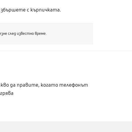
избършете с кърпичката.
езне след известно време.
акво да правите, когато телефонът
агрява