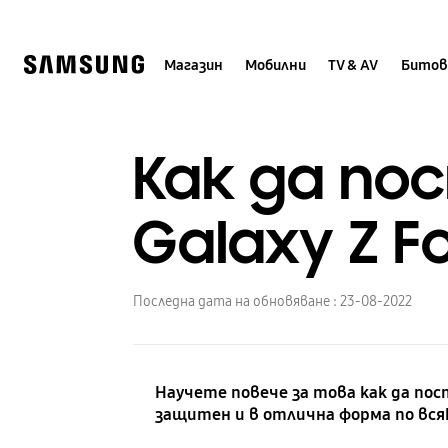
Skip
to
content
Магазин
Мобилни
TV & AV
Битов
Как да по
Galaxy Z F
Последна дата на обновяване :
23-08-2022
Научете повече за това как да пост
защитен и в отлична форма по вся