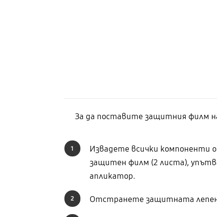
За да поставите защитния филм на
Извадете всички компоненти от
1
защитен филм (2 листа), упътва
апликатор.
Отстранете защитната лепен
2