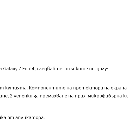
 Galaxy Z Fold4, следвайте стъпките по-долу:
 кутията. Компонентите на протектора на екрана на
не, 2 лепенки за премахване на прах, микрофибърна къ
ка от апликатора.