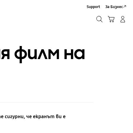
Support
За Бизнес
Търсене
Кошница
Влез/Регистрирай се
Търсене
я филм на
е сигурни, че екранът ви е