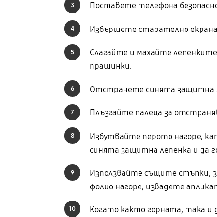
Поставете телефона безопасно и
3
Избършете старателно екрана 
4
Слагайте и махайте лепенките 
5
прашинки.
Отстранете синята защитна леп
6
Плъзгайте палеца за отстраня
7
Избутвайте перото нагоре, ка
8
синята защитна лепенка и да г
Използвайте същите стъпки, з
9
фолио нагоре, извадете аплика
Когато както горната, така и 
10