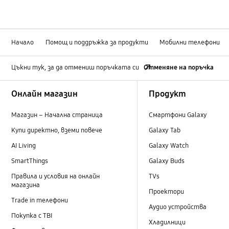
Начало
Помощ и поддръжка за продукти
Мобилни телефони
Цъкни тук, за да отмениш поръчката си
Отменяне на поръчка
Footer Navigation
Онлайн магазин
Продукт
Магазин – Начална страница
Смартфони Galaxy
Купи директно, вземи повече
Galaxy Tab
AI Living
Galaxy Watch
SmartThings
Galaxy Buds
Правила и условия на онлайн
TVs
магазина
Проектори
Trade in телефони
Аудио устройства
Покупка с TBI
Хладилници