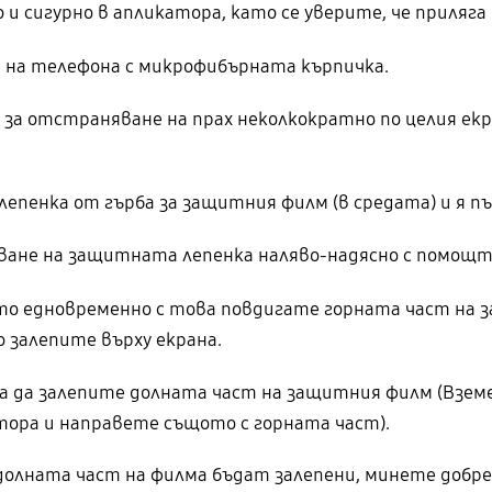
 сигурно в апликатора, като се уверите, че приляга 
на телефона с микрофибърната кърпичка.
за отстраняване на прах неколкократно по целия екр
енка от гърба за защитния филм (в средата) и я пъ
ване на защитната лепенка наляво-надясно с помощт
то едновременно с това повдигате горната част на 
о залепите върху екрана.
а да залепите долната част на защитния филм (Взе
тора и направете същото с горната част).
долната част на филма бъдат залепени, минете добре