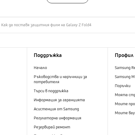
Как да поставя защитния филм на Galaxy Z Fold4
Поддръжка
Профил
Начало
Samsung R
Ръководства и наръчници за
Samsung M
потребителя
Поръчки
Търси в поддръжка
Моята ст
Информация за гаранцията
Моите пр
Асистенция от Samsung
Моите вау
Регулаторна информация
Резервирай ремонт