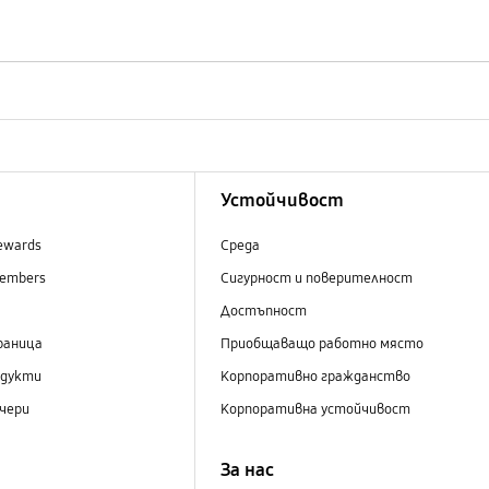
Устойчивост
ewards
Среда
embers
Сигурност и поверителност
Достъпност
раница
Приобщаващо работно място
одукти
Корпоративно гражданство
чери
Корпоративна устойчивост
За нас