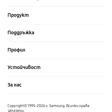
отворен
Продукт
отворен
Поддръжка
отворен
Профил
отворен
Устойчивост
отворен
За нас
Copyright© 1995-2026 г. Samsung. Всички права
запазени.