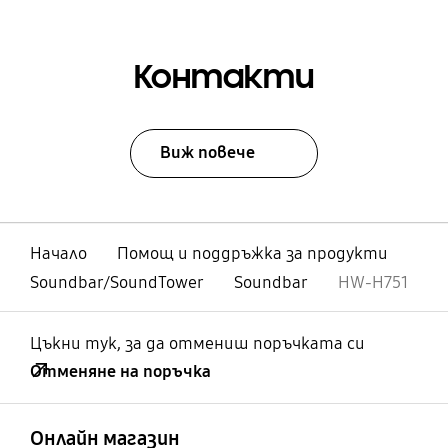
Контакти
Виж повече
Начало
Помощ и поддръжка за продукти
Soundbar/SoundTower
Soundbar
HW-H751
Цъкни тук, за да отмениш поръчката си
Отменяне на поръчка
отворен
Footer Navigation
Онлайн магазин