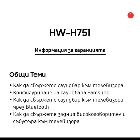
1
Известие
HW-H751
Информация за гаранцията
Общи Теми
Как да свържете саундбар към телевизора
Конфигуриране на саундбара Samsung
Как да свържете саундбар към телевизора
чрез Bluetooth
Как да свържете задния високоговорител и
събуфъра към телевизора