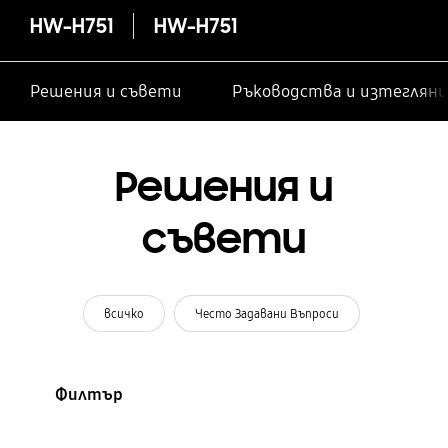
HW-H751
HW-H751
Решения и съвети
Ръководства и изтегляни
Решения и
съвети
всичко
Често Задавани Въпроси
Филтър