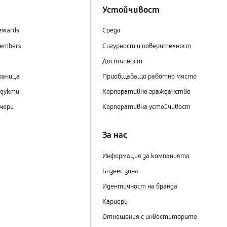
Устойчивост
ewards
Среда
embers
Сигурност и поверителност
Достъпност
раница
Приобщаващо работно място
одукти
Корпоративно гражданство
чери
Корпоративна устойчивост
За нас
Информация за компанията
Бизнес зона
Идентичност на бранда
Кариери
Отношения с инвеститорите