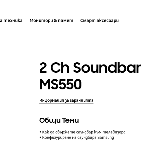
а техника
Монитори & памет
Смарт аксесоари
2 Ch Soundba
MS550
Информация за гаранцията
Общи Теми
Как да свържете саундбар към телевизора
Конфигуриране на саундбара Samsung