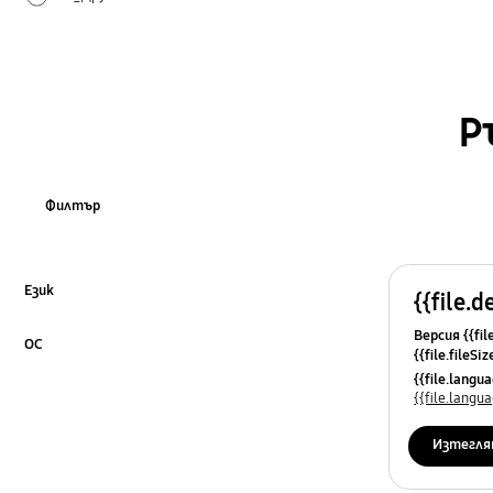
Р
Филтър
Език
{{file.d
Click to Expand
Версия {{fil
ОС
{{file.fileSi
Click to Expand
{{file.osNa
{{file.lang
{{file.lang
Изтегля