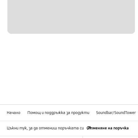
Начало
Помощ и поддръжка за продукти
Soundbar/SoundTower
Цъкни тук, за да отмениш поръчката си
Отменяне на поръчка
Footer Navigation