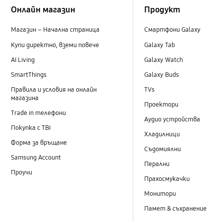
Онлайн магазин
Продукт
Магазин – Начална страница
Смартфони Galaxy
Купи директно, вземи повече
Galaxy Tab
AI Living
Galaxy Watch
SmartThings
Galaxy Buds
Правила и условия на онлайн
TVs
магазина
Проектори
Trade in телефони
Аудио устройства
Покупка с TBI
Хладилници
Форма за връщане
Съдомиялни
Samsung Account
Перални
Проучи
Прахосмукачки
Монитори
Памет & съхранение