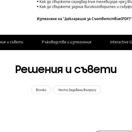
Как да свържете саундбар към телевизора чрез Bl
Как да свържете задния високоговорител и събуф
Изтегляне на "Декларация за Cъответствие(PDF)"
ния и съвети
Ръководства и изтегляния
Interactive 
Решения и съвети
всичко
Често Задавани Въпроси