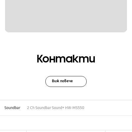
Контакти
Виж повече
Soundbar
2 Ch Soundbar Sound+ HW-MS550