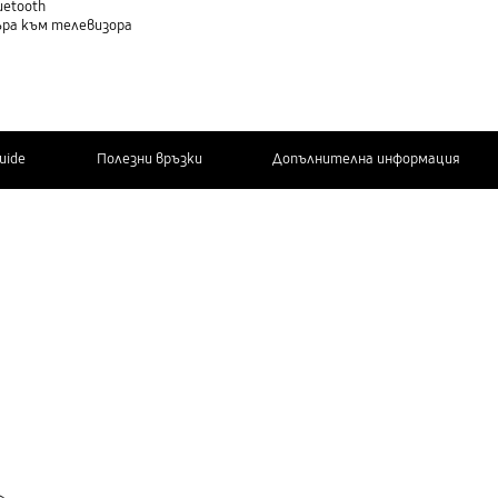
uetooth
ъра към телевизора
Guide
Полезни връзки
Допълнителна информация
СВЪРЖЕТЕ СЕ
С НАС