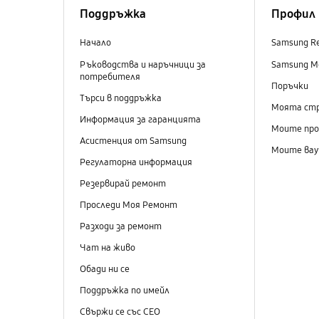
Поддръжка
Профил
Начало
Samsung R
Ръководства и наръчници за
Samsung M
потребителя
Поръчки
Търси в поддръжка
Моята ст
Информация за гаранцията
Моите пр
Асистенция от Samsung
Моите вау
Регулаторна информация
Резервирай ремонт
Проследи Моя Ремонт
Разходи за ремонт
Чат на живо
Обади ни се
Поддръжка по имейл
Свържи се със СЕО