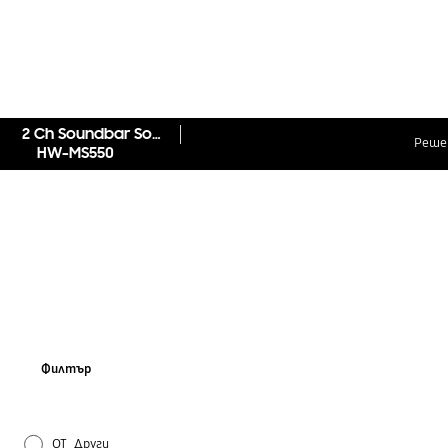
2 Ch Soundbar Sound+ HW-MS550
Реше
HW-MS550
Филтър
OT_Други