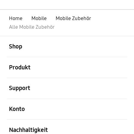
Home
Mobile
Mobile Zubehör
Alle Mobile Zubehör
öffnen
Footer Navigation
Shop
öffnen
Produkt
öffnen
Support
öffnen
Konto
öffnen
Nachhaltigkeit