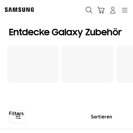
Skip
to
Suchen
Warenkorb
Anmelden
Navigation
content
Entdecke Galaxy Zubehör
Filters
Sortieren