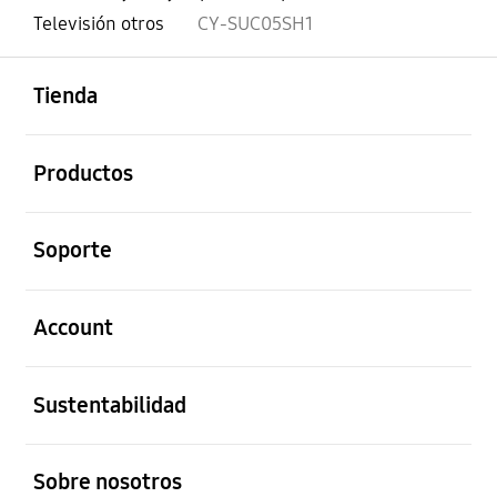
Televisión otros
CY-SUC05SH1
abierto
Footer Navigation
Tienda
abierto
Productos
abierto
Soporte
abierto
Account
abierto
Sustentabilidad
abierto
Sobre nosotros