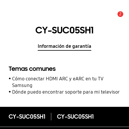
2
Alerta
CY-SUC05SH1
Información de garantía
Temas comunes
Cómo conectar HDMI ARC y eARC en tu TV
Samsung
Dónde puedo encontrar soporte para mi televisor
CY-SUC05SH1
CY-SUC05SH1