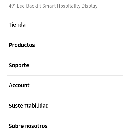
49" Led Backlit Smart Hospitality Display
abierto
Footer Navigation
Tienda
abierto
Productos
abierto
Soporte
abierto
Account
abierto
Sustentabilidad
abierto
Sobre nosotros