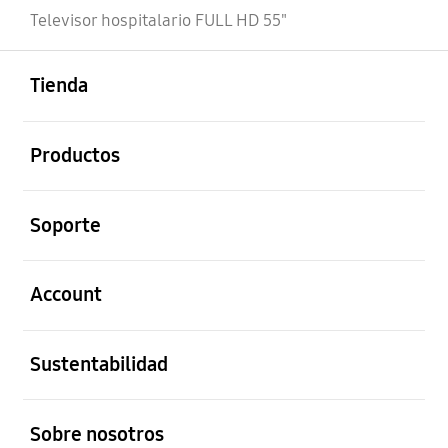
Televisor hospitalario FULL HD 55"
abierto
Footer Navigation
Tienda
abierto
Productos
abierto
Soporte
abierto
Account
abierto
Sustentabilidad
abierto
Sobre nosotros