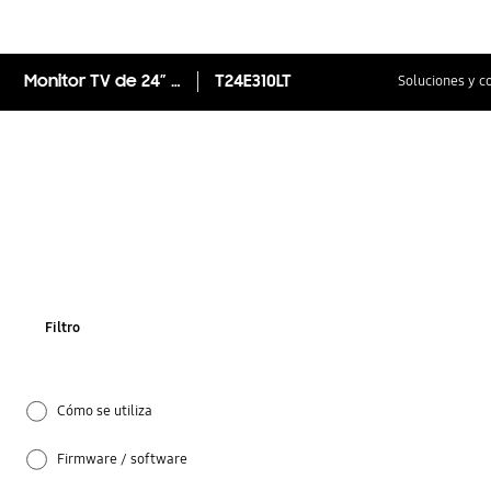
Monitor TV de 24” con un ángulo de visión amplia
T24E310LT
Soluciones y c
Filtro
Cómo se utiliza
Firmware / software