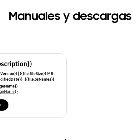
Manuales y descargas
escription}}
leVersion}}
{{file.fileSize}} MB
odifiedDate}}
{{file.osNames}}
uageName}}
uageName}}
r