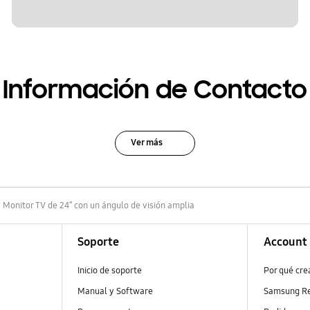
Información de Contacto
Ver más
Monitor TV de 24” con un ángulo de visión amplia
Soporte
Account
Inicio de soporte
Por qué cr
Manual y Software
Samsung R