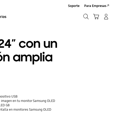
Soporte
Para Empresas
Búsqueda
Carrito
Iniciar sesión/Sign-Up
rios
Búsqueda
24” con un
ón amplia
positivo USB
e imagen en tu monitor Samsung OLED
LED G8
Pantalla en monitores Samsung OLED