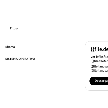
Filtro
Idioma
{{file.d
Click to Expand
ver {{file.fi
SISTEMA OPERATIVO
{{file.fileM
Click to Expand
{{file.lang
{{file.lang
Descarga