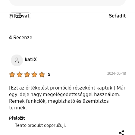
Filtrovat
Seřadit
4
Recenze
katiX
Product Ratings :
2024-03-18
5
[Ezt az értékelést promóció részeként kaptuk.] Már
egy ideje nagy megelégedettsséggel használom.
Remek funkciók, megbízható és üzembiztos
termék.
Přeložit
Tento produkt doporučuji.