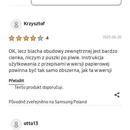
Krzysztof
Product Ratings :
2023-06-20
4
OK, lecz blacha obudowy zewnętrznej jest bardzo
cienka, niczym z puszki po piwie. Instrukcja
użytkowania z przepisami w wersji papierowej
powinna być tak samo obszerna, jak ta w wersji
elektronicznej. Test sprawności kuchenki z wodą w
Přeložit
szklance, gotowaną przez zalecany w instrukcji
Tento produkt doporučuji.
czas 4- 5 minut doprowadza do eksplozji! Ogólnie
jestem zadowolony z zakupu, ale uważam, że
share
mogłoby być lepiej.
Původně zveřejněno na Samsung Poland
otto13