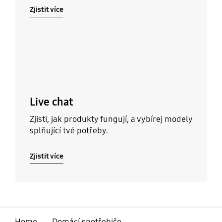
Zjistit více
Zjistit více
Live chat
Zjisti, jak produkty fungují, a vybírej modely
splňující tvé potřeby.
Zjistit více
Home
Domácí spotřebiče