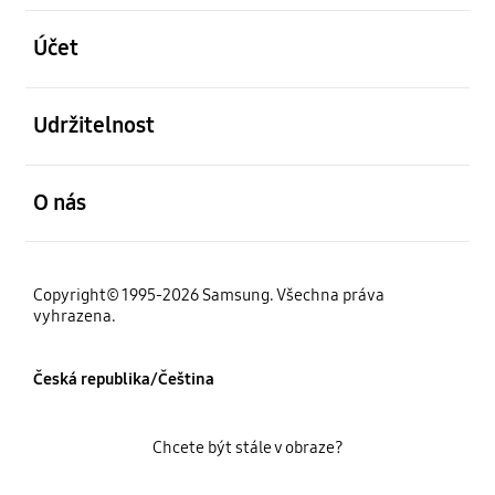
otevřené
Účet
otevřené
Udržitelnost
otevřené
O nás
Copyright© 1995-2026 Samsung. Všechna práva
vyhrazena.
Česká republika/Čeština
Chcete být stále v obraze?