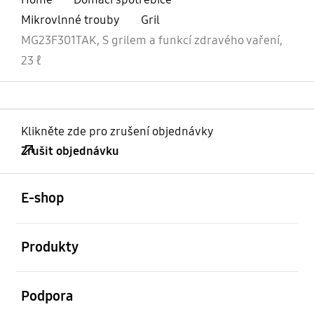
Mikrovlnné trouby
Gril
MG23F301TAK, S grilem a funkcí zdravého vaření,
23 ℓ
Klikněte zde pro zrušení objednávky
Zrušit objednávku
otevřené
Footer Navigation
E-shop
otevřené
Produkty
otevřené
Podpora