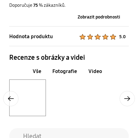
Crispy plech
Ostatní
páře
Doporučuje
75
% zákazníků.
Ano
Ne
Ne
Ne
Zobrazit podrobnosti
Ostatní
Pohlcovač pachů
Hodnota produktu
Product Ratings :
5.0
Ne
Ano
Recenze s obrázky a videi
Vše
Fotografie
Video
Layer popup open
Previous
Next