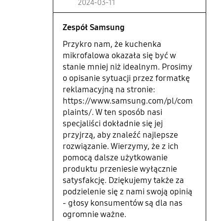
2024-03-11
Zespół Samsung
Przykro nam, że kuchenka
mikrofalowa okazała się być w
stanie mniej niż idealnym. Prosimy
o opisanie sytuacji przez formatkę
reklamacyjną na stronie:
https://www.samsung.com/pl/com
plaints/. W ten sposób nasi
specjaliści dokładnie się jej
przyjrzą, aby znaleźć najlepsze
rozwiązanie. Wierzymy, że z ich
pomocą dalsze użytkowanie
produktu przeniesie wyłącznie
satysfakcję. Dziękujemy także za
podzielenie się z nami swoją opinią
- głosy konsumentów są dla nas
ogromnie ważne.