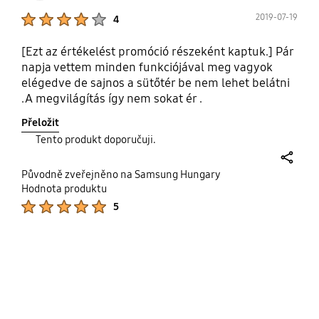
Product Ratings :
2019-07-19
4
[Ezt az értékelést promóció részeként kaptuk.] Pár
napja vettem minden funkciójával meg vagyok
elégedve de sajnos a sütőtér be nem lehet belátni
.A megvilágítás így nem sokat ér .
Přeložit
Tento produkt doporučuji.
share
Původně zveřejněno na Samsung Hungary
Hodnota produktu
Product Ratings :
5
bazaarvoice Certification Label