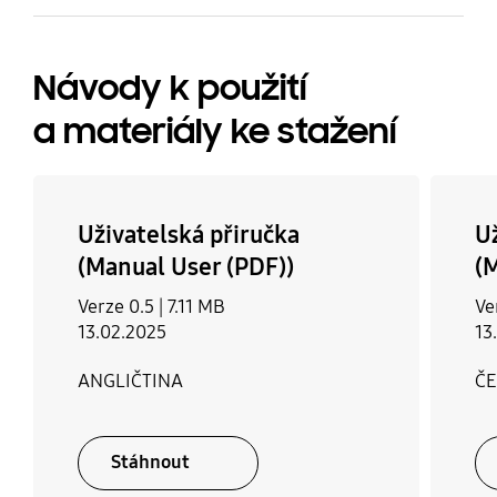
Návody k použití
a materiály ke stažení
Uživatelská přiručka
U
(Manual User (PDF))
(
Verze 0.5 |
7.11 MB
Ve
13.02.2025
13
ANGLIČTINA
Č
Stáhnout