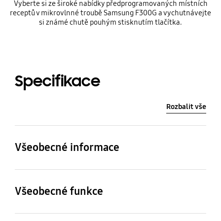
Vyberte si ze široké nabídky předprogramovaných místních
receptů v mikrovlnné troubě Samsung F300G a vychutnávejte
si známé chutě pouhým stisknutím tlačítka.
Specifikace
Rozbalit vše
Všeobecné informace
Instalace
Kapacita
Volně stojící
23 l
Všeobecné funkce
Maximální doba
Nastavení hmotnosti /
Tepelný zdroj
Napájení