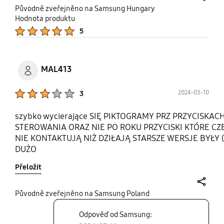
share
Původně zveřejněno na Samsung Hungary
Hodnota produktu
Product Ratings :
5
MAL413
Product Ratings :
2024-03-10
3
szybko wycierające SIĘ PIKTOGRAMY PRZ PRZYCISKAC
STEROWANIA ORAZ NIE PO ROKU PRZYCISKI KTÓRE CZ
NIE KONTAKTUJĄ NIŻ DZIŁAJĄ STARSZE WERSJE BYŁY (
DUŻO
TRWALSZE!!!!!!!!!!!!!!!!!!!!!!!!!!!!!!!!!!!!!!!!!!!!!!!!!!!!!!!!
Přeložit
share
Původně zveřejněno na Samsung Poland
Odpověď od Samsung: