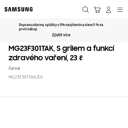
Skip
to
Hledat
Košík
Přihlásit
Navigation
content
Doprava zdarma, splátky s 0% navýšením a sleva 5 % na
Kliknutím rozbalte
první nákup.
Zjistit více
MG23F301TAK, S grilem a funkcí
zdravého vaření, 23 ℓ
Černá
MG23F301TAK/EO
MG
S
gr