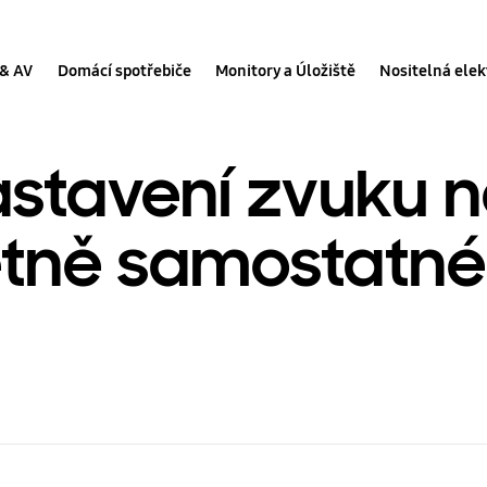
 & AV
Domácí spotřebiče
Monitory a Úložiště
Nositelná elek
astavení zvuku n
etně samostatné