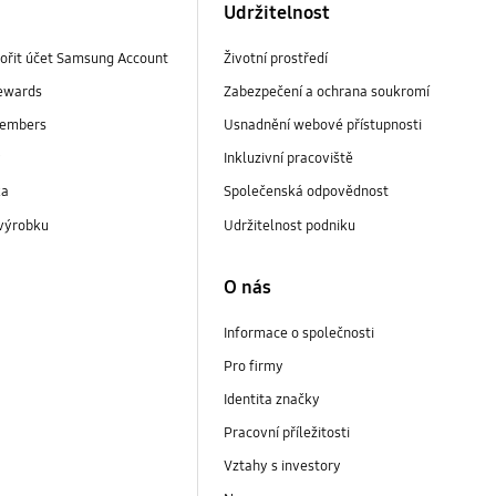
Udržitelnost
vořit účet Samsung Account
Životní prostředí
ewards
Zabezpečení a ochrana soukromí
embers
Usnadnění webové přístupnosti
y
Inkluzivní pracoviště
ka
Společenská odpovědnost
 výrobku
Udržitelnost podniku
O nás
Informace o společnosti
Pro firmy
Identita značky
Pracovní příležitosti
Vztahy s investory