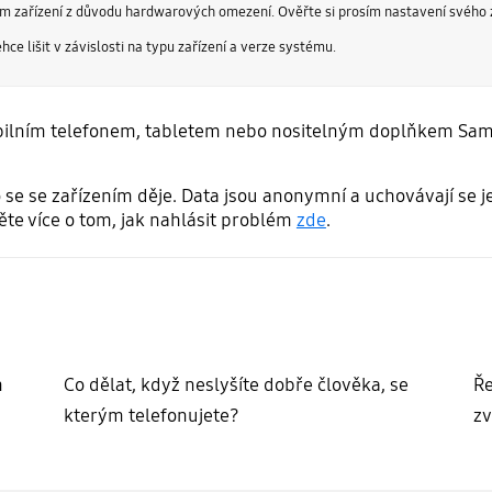
ařízení z důvodu hardwarových omezení. Ověřte si prosím nastavení svého zaříz
ce lišit v závislosti na typu zařízení a verze systému.
obilním telefonem, tabletem nebo nositelným doplňkem Sam
co se se zařízením děje. Data jsou anonymní a uchovávají se
ěte více o tom, jak nahlásit problém
zde
.
m
Co dělat, když neslyšíte dobře člověka, se
Ře
kterým telefonujete?
zv