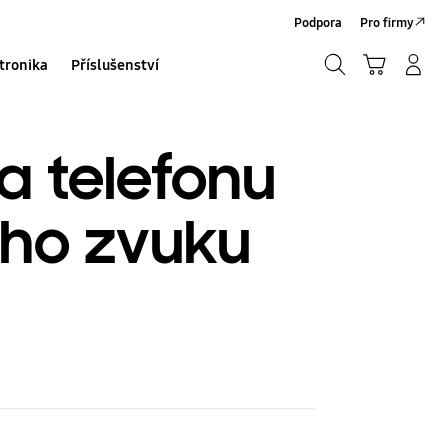
Podpora
Pro firmy
Hledat
Košík
Přihlásit/Registrovat
tronika
Příslušenství
Hledat
a telefonu
ho zvuku