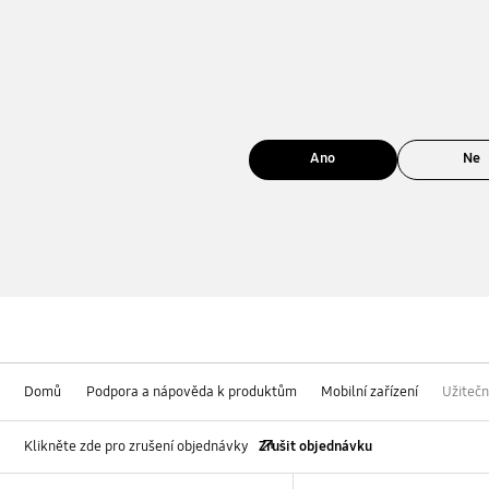
Ano
Ne
Domů
Podpora a nápověda k produktům
Mobilní zařízení
Užitečn
Klikněte zde pro zrušení objednávky
Zrušit objednávku
Footer Navigation