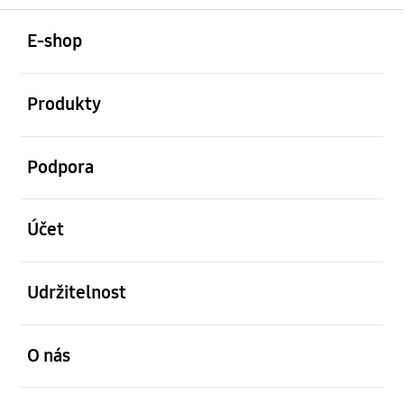
otevřené
Footer Navigation
E-shop
otevřené
Produkty
otevřené
Podpora
otevřené
Účet
otevřené
Udržitelnost
otevřené
O nás